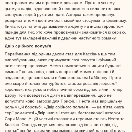
посттравматичним стресовим розладом. Проте в усьому
цьому є надія, відновлення й непереможна сила життя, яка
спонукає людей рухатися далі. Авторка також продовжує
розкривати теми ідентичності, сімейних стосунків та фемінізму.
Книга готує читачів до зміщення акценту на інших героїв, тож
підійде для тих, хто хоче продовжувати знайомитися із серією,
адже тут закладені важливі підвалини наступного роману.
Двір срібного полум'я
Перебування під одним дахом стає для Кассіана ще тим
випробуванням, адже стримувати свої почуття і фізичний
потяг тепер ще важче. Неста намагається знищити будь-які
симпатії до чоловіка, навіть попри той момент ніжності й
відданості, що вони мали в бою із королем Гайберну. Проте
вже скоро її головною турботою стає загроза від людської
королеви, яка уклала небезпечний союз під час війни. Тепер
Двору Ночі доведеться діяти на випередження, щоб не
допустити нової загрози для Прифії. І Неста має вирішальну
роль у цій боротьбі. «Двір срібного полум'я» — це п’ята книга
серії роментезі «Двір шипів і троянд» бестселерної авторки
Сари Маас. У цій частині головними героями стають Неста та
Кассіан. Оповідь ведеться почергово від їхніх поглядів, від
третьої особи, таким чином змінюючи звичний для серії стиль.