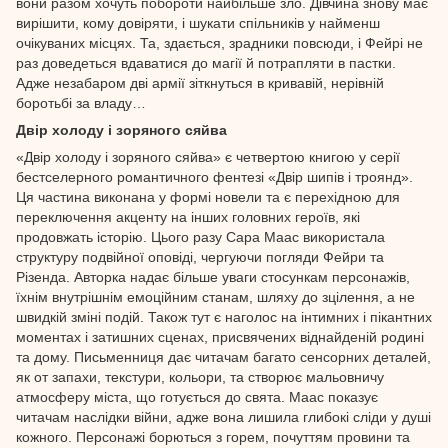
вони разом хочуть побороти найбільше зло. Дівчина знову має
вирішити, кому довіряти, і шукати спільників у найменш
очікуваних місцях. Та, здається, зрадники повсюди, і Фейрі не
раз доведеться вдаватися до магії й потрапляти в пастки.
Адже незабаром дві армії зіткнуться в кривавій, нерівній
боротьбі за владу…
Двір холоду і зоряного сяйва
«Двір холоду і зоряного сяйва» є четвертою книгою у серії
бестселерного романтичного фентезі «Двір шипів і троянд».
Ця частина виконана у формі новели та є перехідною для
переключення акценту на інших головних героїв, які
продовжать історію. Цього разу Сара Маас використала
структуру подвійної оповіді, чергуючи погляди Фейри та
Різенда. Авторка надає більше уваги стосункам персонажів,
їхнім внутрішнім емоційним станам, шляху до зцілення, а не
швидкій зміні подій. Також тут є наголос на інтимних і пікантних
моментах і затишних сценах, присвячених віднайденій родині
та дому. Письменниця дає читачам багато сенсорних деталей,
як от запахи, текстури, кольори, та створює мальовничу
атмосферу міста, що готується до свята. Маас показує
читачам наслідки війни, адже вона лишила глибокі сліди у душі
кожного. Персонажі борються з горем, почуттям провини та