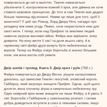
повертається до неї в жахіттях. Темлін намагається
убезпечити її, контролюючи кожний її крок, але дівчина не хоче
ставати казковою принцесою. До того ж сам Темлін має дедалі
більше таємниць від коханої. Невже це лише для того, щоб її
захистити? У цей час Різенд, Лорд Двору Ночі, нагадує про
укладену між ними угоду. Певно, хоче скористатися нею для
своєї мети. І тепер, коли над Прифією та землями людей
нависла загроза жахливої війни, Фейра має вирішити, кому
довіряти. На кону життя її сім’ї та доля всього світу. А в
чарівному світі фейрі друзі можуть бути небезпечніші за
ворогів. Тепер на Фейру очікує боротьба зі значно більшим
злом, ніж вона могла собі уявити.
Двір шипів і троянд. Книга 3. Двір крил і руїн
(768 с.)
Фейра повертається до Двору Весни, рішуче налаштована
дізнатись, що замислив Темлін і могутній, зловісний король
Гайберну, який загрожує знищити Прифію. Однак, щоб цього
досягти, вона спочатку зіграє в смертельно небезпечну гру.
Один невірний крок може знищити не лише Фейру, а й увесь її
світ. Боротьба з Гайберном у самісінькому розпалі, і силам
добра доведеться вступити в союз із темними силами, якщо