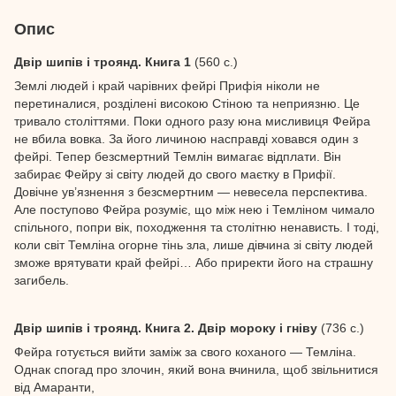
Опис
Двір шипів і троянд. Книга 1
(560 с.)
Землі людей і край чарівних фейрі Прифія ніколи не
перетиналися, розділені високою Cтіною та неприязню. Це
тривало століттями. Поки одного разу юна мисливиця Фейра
не вбила вовка. За його личиною насправді ховався один з
фейрі. Тепер безсмертний Темлін вимагає відплати. Він
забирає Фейру зі світу людей до свого маєтку в Прифії.
Довічне ув’язнення з безсмертним — невесела перспектива.
Але поступово Фейра розуміє, що між нею і Темліном чимало
спільного, попри вік, походження та столітню ненависть. І тоді,
коли світ Темліна огорне тінь зла, лише дівчина зі світу людей
зможе врятувати край фейрі… Або приректи його на страшну
загибель.
Двір шипів і троянд. Книга 2. Двір мороку і гніву
(736 с.)
Фейра готується вийти заміж за свого коханого — Темліна.
Однак спогад про злочин, який вона вчинила, щоб звільнитися
від Амаранти,