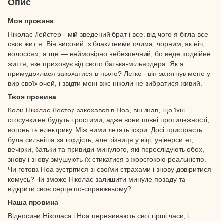
Опис
Моя провина
Ніколас Лейстер - мій зведений брат і все, від чого я бігла все
своє життя. Він високий, з блакитними очима, чорним, як ніч,
волоссям, а ще — неймовірно небезпечний, бо веде подвійне
життя, яке приховує від свого батька-мільярдера. Як я
примудрилася закохатися в нього? Легко - він затягнув мене у
вир своїх очей, і звідти мені вже ніколи не вибратися живий.
Твоя провина
Коли Ніколас Лестер закохався в Ноа, він знав, що їхні
стосунки не будуть простими, адже вони повні протилежності,
вогонь та електрику. Між ними летять іскри. Досі пристрасть
була сильніша за гордість, але різниця у віці, університет,
вечірки, батьки та привиди минулого, які переслідують обох,
знову і знову змушують їх стикатися з жорстокою реальністю.
Чи готова Ноа зустрітися зі своїми страхами і знову довіритися
комусь? Чи зможе Ніколас залишити минуле позаду та
відкрити своє серце по-справжньому?
Наша провина
Відносини Ніколаса і Ноа переживають свої гірші часи, і