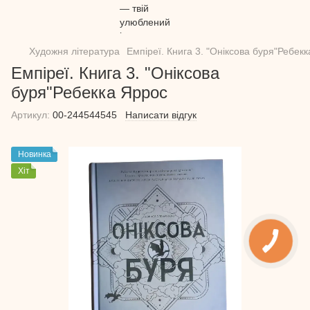
Художня література
Емпіреї. Книга 3. "Оніксова буря"Ребек
Емпіреї. Книга 3. "Оніксова
буря"Ребекка Яррос
Артикул:
00-244544545
Написати відгук
Новинка
Хіт