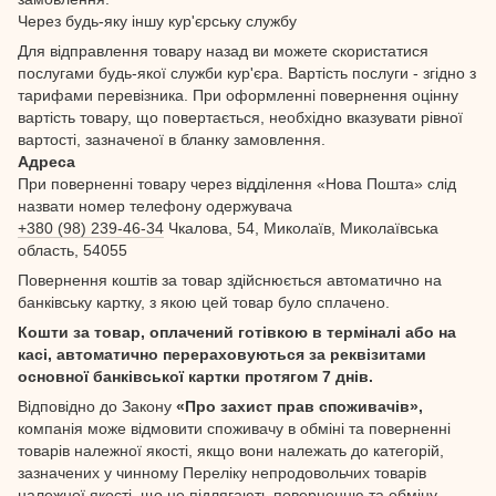
Через будь-яку іншу кур'єрську службу
Для відправлення товару назад ви можете скористатися
послугами будь-якої служби кур'єра. Вартість послуги - згідно з
тарифами перевізника. При оформленні повернення оцінну
вартість товару, що повертається, необхідно вказувати рівної
вартості, зазначеної в бланку замовлення.
Адреса
При поверненні товару через відділення «Нова Пошта» слід
назвати номер телефону одержувача
+380 (98) 239-46-34
Чкалова, 54, Миколаїв, Миколаївська
область, 54055
Повернення коштів за товар здійснюється автоматично на
банківську картку, з якою цей товар було сплачено.
Кошти за товар, оплачений готівкою в терміналі або на
касі, автоматично перераховуються за реквізитами
основної банківської картки протягом 7 днів.
Відповідно до Закону
«Про захист прав споживачів»,
компанія може відмовити споживачу в обміні та поверненні
товарів належної якості, якщо вони належать до категорій,
зазначених у чинному Переліку непродовольчих товарів
належної якості, що не підлягають поверненню та обміну.