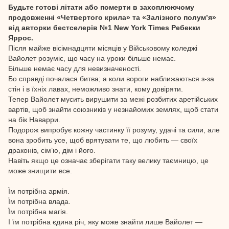
Будьте готові літати або померти в захоплюючому
продовженні «Четвертого крила» та «Залізного полум’я»
від авторки бестселерів №1 New York Times Ребекки
Яррос.
Після майже вісімнадцяти місяців у Військовому коледжі
Вайолет розуміє, що часу на уроки більше немає.
Більше немає часу для невизначеності.
Бо справді почалася битва; а коли вороги наближаються з-за
стін і в їхніх лавах, неможливо знати, кому довіряти.
Тепер Вайолет мусить вирушити за межі розбитих аретійських
вартів, щоб знайти союзників у незнайомих землях, щоб стати
на бік Наварри.
Подорож випробує кожну частинку її розуму, удачі та сили, але
вона зробить усе, щоб врятувати те, що любить — своїх
драконів, сім’ю, дім і його.
Навіть якщо це означає зберігати таку велику таємницю, це
може знищити все.
Їм потрібна армія.
Їм потрібна влада.
Їм потрібна магія.
І їм потрібна єдина річ, яку може знайти лише Вайолет —