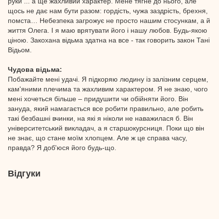
руки ... а ще жахливий характер. Мене тягне до нього, але
щось не дає нам бути разом: гордість, чужа заздрість, брехня,
помста… Небезпека загрожує не просто нашим стосункам, а й
життя Олега. І я маю врятувати його і нашу любов. Будь-якою
ціною. Закохана відьма здатна на все - так говорить закон Тані
Відьом.
Чудова відьма:
Побажайте мені удачі. Я підкоряю людину із залізним серцем,
кам'яними плечима та жахливим характером. Я не знаю, чого
мені хочеться більше – придушити чи обійняти його. Він
зануда, який намагається все робити правильно, але робить
такі безбашні вчинки, на які я ніколи не наважилася б. Він
університетський викладач, а я старшокурсниця. Поки що він
не знає, що стане моїм хлопцем. Але ж це справа часу,
правда? Я доб'юся його будь-що.
Відгуки