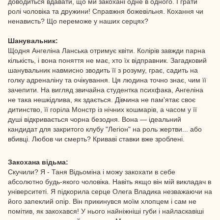
доводиться вдавати, що ми закохані одне в одного. І грати
ролі чоловіка та дружини! Справжня божевільня. Кохання чи
ненависть? Що переможе у наших серцях?
Шанувальник:
Щодня Ангеліна Ланська отримує квіти. Колірів завжди парна
кількість, і вона поняття не має, хто їх відправник. Загадковий
шанувальник навмисно зводить її з розуму, грає, садить на
голку адреналіну та очікування. Ця людина точно знає, чим її
зачепити. На вигляд звичайна студентка психфака, Ангеліна
не така нешкідлива, як здається. Дівчина не пам'ятає своє
дитинство, її горіла Монстр із нічних кошмарів, а часом у її
душі відкривається чорна безодня. Вона — ідеальний
кандидат для закритого клубу "Легіон" на роль жертви... або
вбивці. Любов чи смерть? Криваві ставки вже зроблені.
Закохана відьма:
Скучили? Я - Таня Відьоміна і можу закохати в себе
абсолютно будь-якого чоловіка. Навіть якщо він мій викладач в
університеті. Я підкорила серце Олега Владика незважаючи на
його запеклий опір. Він прикинувся моїм хлопцем і сам не
помітив, як закохався! У нього найніжніші губи і найласкавіші