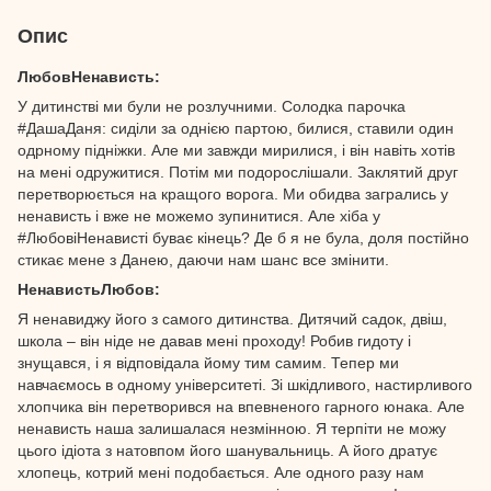
Опис
ЛюбовНенависть:
У дитинстві ми були не розлучними. Солодка парочка
#ДашаДаня: сиділи за однією партою, билися, ставили один
одрному підніжки. Але ми завжди мирилися, і він навіть хотів
на мені одружитися. Потім ми подорослішали. Заклятий друг
перетворюється на кращого ворога. Ми обидва загрались у
ненависть і вже не можемо зупинитися. Але хіба у
#ЛюбовіНенависті буває кінець? Де б я не була, доля постійно
стикає мене з Данею, даючи нам шанс все змінити.
НенавистьЛюбов:
Я ненавиджу його з самого дитинства. Дитячий садок, двіш,
школа – він ніде не давав мені проходу! Робив гидоту і
знущався, і я відповідала йому тим самим. Тепер ми
навчаємось в одному університеті. Зі шкідливого, настирливого
хлопчика він перетворився на впевненого гарного юнака. Але
ненависть наша залишалася незмінною. Я терпіти не можу
цього ідіота з натовпом його шанувальниць. А його дратує
хлопець, котрий мені подобається. Але одного разу нам