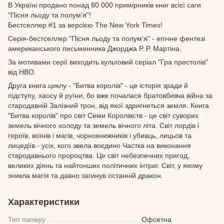
В Україні продано понад 80 000 примірників книг всієї саги
"Пісня льоду та полум'я"!
Бестселлер #1 за версією The New York Times!
Серія-бестселлер "Пісня льоду та полум'я" - епічне фентезі
американського письменника Джорджа Р. Р. Мартіна.
За мотивами серії виходить культовий серіал "Гра престолів"
від HBO.
Друга книга циклу - "Битва королів" - це історія зради й
підступу, хаосу й руїни, бо вже почалася братовбивча війна за
стародавній Залізний трон, від якої здригнеться земля. Книга
"Битва королів" про світ Семи Королівств - це світ суворих
земель вічного холоду та земель вічного літа. Світ лордів і
героїв, воїнів і магів, чорнокнижників і убивць, лицьов та
лицедіїв - усіх, кого звела воєдино Частка на виконання
стародавнього пророцтва. Це світ небезпечних пригод,
великих діянь та найтонших політичних інтриг. Світ, у якому
зникла магія та давно загинув останній дракон.
Характеристики
Тип паперу
Офсетна