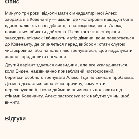
Опис
Минуло три роки, відколи мати сімнад­ця­ти­річної Алекс
забрала її з Ковенанту — школи, де чистокровні нащадки богів
вдосконалюють свої здібності, а напівкровки, як-от Алекс,
навчаються вбивати даймонів. Після того як ці створіння
знаходять втікачок і вбивають матір дівчини, вона повертається
до Ковенанту, де опиняється перед вибором: стати слугою
чистокровних, або наполегливо тренуватися, щоб надолужити
згаяне і продовжити навчання.
Другий варіант здається очевидним, але все ускладнюється,
коли Ейден, надзвичайно привабливий чистокровний,
береться особисто тренувати Алекс. І це не єдина її проблема.
Дів­чина дізнається справжню причину, чому мати
переховувала її, і коли даймони починають полювати під
стінами Ковенанту, Алекс застосовує всіх набутих умінь, щоб
вижити.
Відгуки