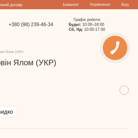
Порівняння
Бажання
Вхід
ічний договір
Графік роботи:
+380 (98) 239-46-34
Будні:
10:00–18:00
Сб, Нд:
10:00-17:00
Ірвін Ялом (УКР)
Ірвін Ялом (УКР)
видко