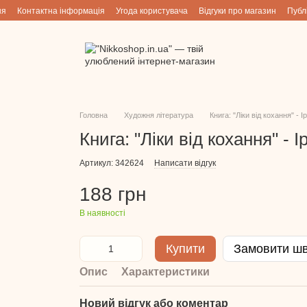
ня
Контактна інформація
Угода користувача
Відгуки про магазин
Публ
Головна
Художня література
Книга: "Ліки від кохання" - 
Книга: "Ліки від кохання" - 
Артикул: 342624
Написати відгук
188 грн
В наявності
Купити
Замовити ш
Опис
Характеристики
Новий відгук або коментар