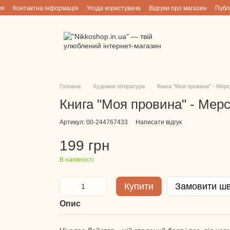
ня
Контактна інформація
Угода користувача
Відгуки про магазин
Публ
Головна
Художня література
Книга "Моя провина" - Мер
Книга "Моя провина" - Мер
Артикул: 00-244767433
Написати відгук
199 грн
В наявності
Купити
Замовити ш
Опис