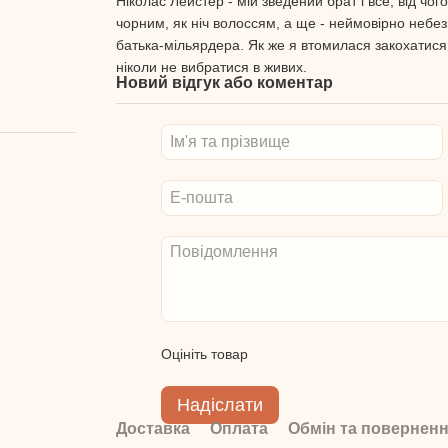
Ніколас Лейстер - мій зведений брат і все, від чог
чорним, як ніч волоссям, а ще - неймовірно небез
батька-мільярдера. Як же я втомилася закохатися в
ніколи не вибратися в живих.
Новий відгук або коментар
Оцініть товар
Надіслати
Доставка
Оплата
Обмін та повернен