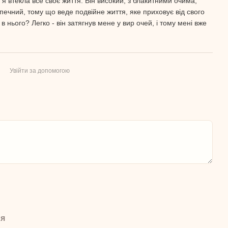
о я втекла все своє життя. Він високий, з блакитними очима,
печний, тому що веде подвійне життя, яке приховує від свого
 нього? Легко - він затягнув мене у вир очей, і тому мені вже
Увійти за допомогою
ня