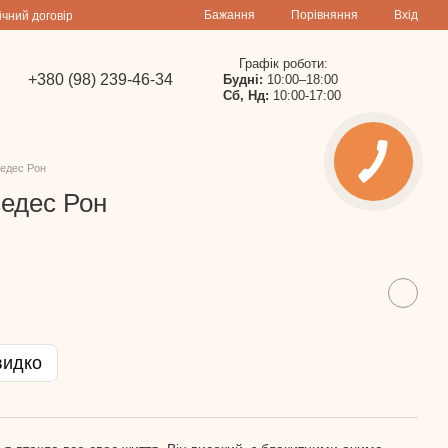
Порівняння
Бажання
Вхід
ічний договір
Графік роботи:
+380 (98) 239-46-34
Будні:
10:00–18:00
Сб, Нд:
10:00-17:00
седес Рон
седес Рон
видко