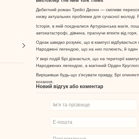
Бестселер The New York Times
Дебютний роман Трейсі Деонн — сміливе переосм
низку актуальних проблеми для сучасної молоді. Ро
Історія, в якій поєдналися Артуріанська магія, по
автокатастрофі, дівчина, прагнучи втекти від горя,
Однак швидко розуміє, що в кампусі відбувається я
Народжені легендою, що на них полюють; й один за
У вирі подій Брі дізнається, що на території ка
Народжених легендою, а магічний Орден Круглого 
Вирішивши будь-що з’ясувати правду, Брі опиняєт
кохання.
Новий відгук або коментар