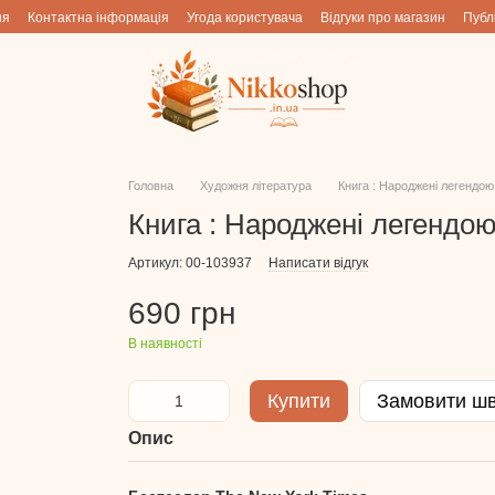
ня
Контактна інформація
Угода користувача
Відгуки про магазин
Публ
Головна
Художня література
Книга : Народжені легендою
Книга : Народжені легендою
Артикул: 00-103937
Написати відгук
690 грн
В наявності
Купити
Замовити ш
Опис