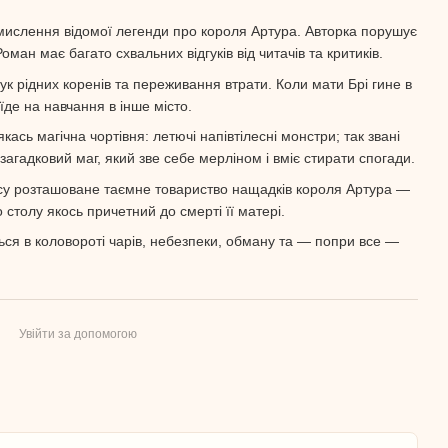
ислення відомої легенди про короля Артура. Авторка порушує
ман має багато схвальних відгуків від читачів та критиків.
шук рідних коренів та переживання втрати. Коли мати Брі гине в
 їде на навчання в інше місто.
кась магічна чортівня: летючі напівтілесні монстри; так звані
гадковий маг, який зве себе мерліном і вміє стирати спогади.
мпусу розташоване таємне товариство нащадків короля Артура —
столу якось причетний до смерті її матері.
ься в коловороті чарів, небезпеки, обману та — попри все —
Увійти за допомогою