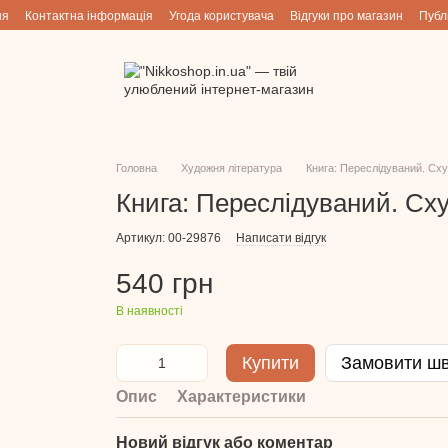
ня
Контактна інформація
Угода користувача
Відгуки про магазин
Публ
Головна
Художня література
Книга: Переслідуваний. Сху
Книга: Переслідуваний. Сху
Артикул: 00-29876
Написати відгук
540 грн
В наявності
Купити
Замовити ш
Опис
Характеристики
Новий відгук або коментар