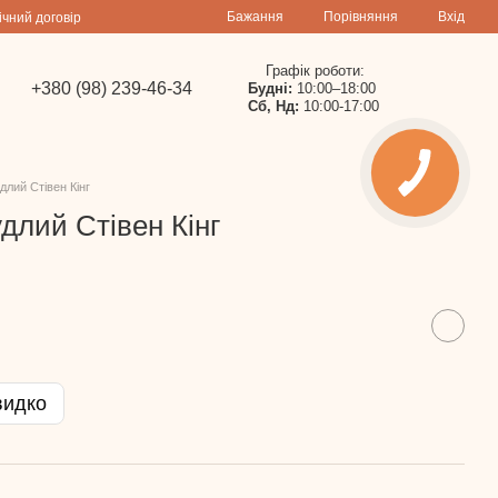
Порівняння
Бажання
Вхід
ічний договір
Графік роботи:
+380 (98) 239-46-34
Будні:
10:00–18:00
Сб, Нд:
10:00-17:00
длий Стівен Кінг
длий Стівен Кінг
видко