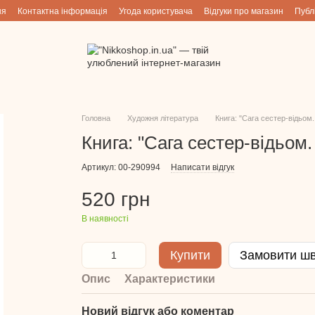
ня
Контактна інформація
Угода користувача
Відгуки про магазин
Публ
Головна
Художня література
Книга: "Сага сестер-відьом
Книга: "Сага сестер-відьом
Артикул: 00-290994
Написати відгук
520 грн
В наявності
Купити
Замовити ш
Опис
Характеристики
Новий відгук або коментар