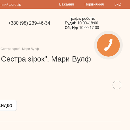
Порівняння
Бажання
Вхід
ічний договір
Графік роботи:
+380 (98) 239-46-34
Будні:
10:00–18:00
Сб, Нд:
10:00-17:00
. Сестра зірок". Мари Вулф
. Сестра зірок". Мари Вулф
видко