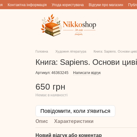
ня
Контактна інформація
Угода користувача
Відгуки про магазин
Публ
Головна
Художня література
Книга: Sapiens. Основи циві
Книга: Sapiens. Основи циві
Артикул: 46363245
Написати відгук
650 грн
Немає в наявності
Повідомити, коли з'явиться
Опис
Характеристики
Новий відгук або коментар