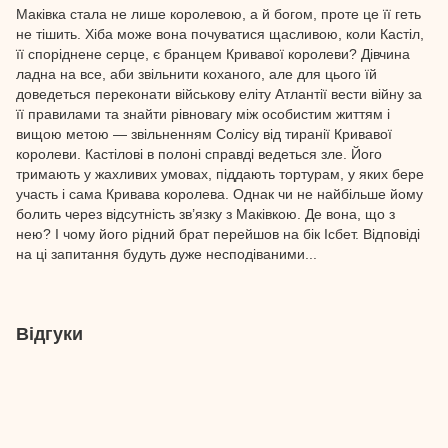
Маківка стала не лише королевою, а й богом, проте це її геть
не тішить. Хіба може вона почуватися щасливою, коли Кастіл,
її споріднене серце, є бранцем Кривавої королеви? Дівчина
ладна на все, аби звільнити коханого, але для цього їй
доведеться переконати військову еліту Атлантії вести війну за
її правилами та знайти рівновагу між особистим життям і
вищою метою — звільненням Солісу від тиранії Кривавої
королеви. Кастілові в полоні справді ведеться зле. Його
тримають у жахливих умовах, піддають тортурам, у яких бере
участь і сама Кривава королева. Однак чи не найбільше йому
болить через відсутність зв’язку з Маківкою. Де вона, що з
нею? І чому його рідний брат перейшов на бік Ісбет. Відповіді
на ці запитання будуть дуже несподіваними...
Відгуки