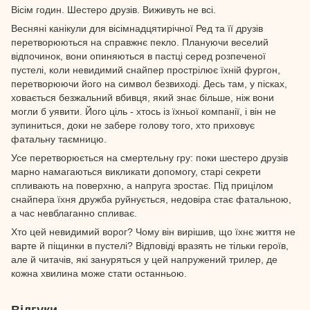
Вісім годин. Шестеро друзів. Виживуть не всі.
Весняні канікули для вісімнадцятирічної Ред та її друзів
перетворюються на справжнє пекло. Плануючи веселий
відпочинок, вони опиняються в пастці серед розпеченої
пустелі, коли невидимий снайпер прострілює їхній фургон,
перетворюючи його на символ безвиході. Десь там, у пісках,
ховається безжальний вбивця, який знає більше, ніж вони
могли б уявити. Його ціль - хтось із їхньої компанії, і він не
зупиниться, доки не забере голову того, хто приховує
фатальну таємницю.
Усе перетворюється на смертельну гру: поки шестеро друзів
марно намагаються викликати допомогу, старі секрети
спливають на поверхню, а напруга зростає. Під прицілом
снайпера їхня дружба руйнується, недовіра стає фатальною,
а час невблаганно спливає.
Хто цей невидимий ворог? Чому він вирішив, що їхнє життя не
варте й піщинки в пустелі? Відповіді вразять не тільки героїв,
але й читачів, які зануряться у цей напружений трилер, де
кожна хвилина може стати останньою.
Відгуки