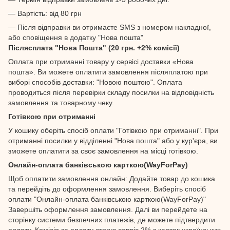
— Вартість: від 80 грн
— Після відправки ви отримаєте SMS з номером накладної,
або сповіщення в додатку "Нова пошта"
Післясплата "Нова Пошта" (20 грн. +2% комісії)
Оплата при отриманні товару у сервісі доставки «Нова
пошта». Ви можете оплатити замовлення післяплатою при
виборі способів доставки: "Новою поштою". Оплата
проводиться після перевірки складу посилки на відповідність
замовлення та товарному чеку.
Готівкою при отриманні
У кошику оберіть спосіб оплати "Готівкою при отриманні". При
отриманні посилки у відділенні "Нова пошта" або у кур'єра, ви
зможете оплатити за своє замовлення на місці готівкою.
Онлайн-оплата банківською карткою(WayForPay)
Щоб оплатити замовлення онлайн: Додайте товар до кошика
та перейдіть до оформлення замовлення. Виберіть спосіб
оплати "Онлайн-оплата банківською карткою(WayForPay)"
Завершіть оформлення замовлення. Далі ви перейдете на
сторінку системи безпечних платежів, де можете підтвердити
оплату. Комісія за оплату стягує сервіс 2% з карток українських