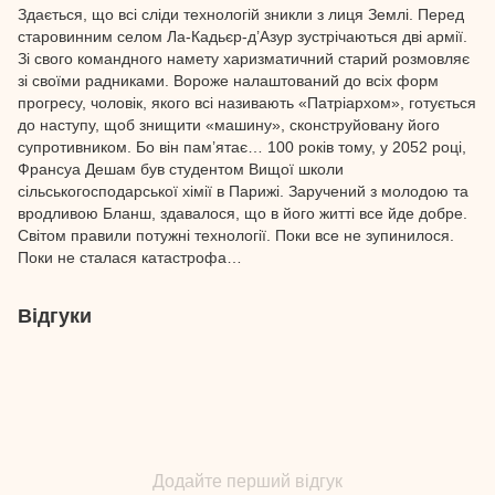
Здається, що всі сліди технологій зникли з лиця Землі. Перед
старовинним селом Ла-Кадьєр-д’Азур зустрічаються дві армії.
Зі свого командного намету харизматичний старий розмовляє
зі своїми радниками. Вороже налаштований до всіх форм
прогресу, чоловік, якого всі називають «Патріархом», готується
до наступу, щоб знищити «машину», сконструйовану його
супротивником. Бо він пам’ятає… 100 років тому, у 2052 році,
Франсуа Дешам був студентом Вищої школи
сільськогосподарської хімії в Парижі. Заручений з молодою та
вродливою Бланш, здавалося, що в його житті все йде добре.
Світом правили потужні технології. Поки все не зупинилося.
Поки не сталася катастрофа…
Відгуки
Додайте перший відгук