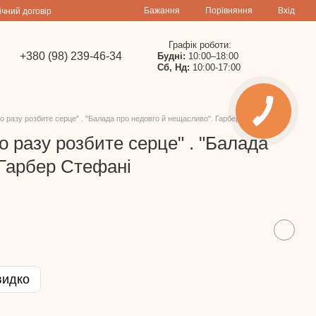
Порівняння
Бажання
Вхід
ічний договір
Графік роботи:
+380 (98) 239-46-34
Будні:
10:00–18:00
Сб, Нд:
10:00-17:00
го разу розбите серце" . "Балада про недовго й нещасливо". Гарбер Стефані
го разу розбите серце" . "Балада
 Гарбер Стефані
видко