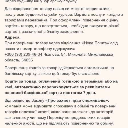
Через будь-яку іншу кур'єрську службу
Для відправлення товару назад ви можете скористатися
послугами будь-якої служби кур'єра. Вартість послуги - згідно з
тарифами перевізника. При оформленні повернення оцінну
вартість товару, що повертається, необхідно вказувати рівної
вартості, зазначеної в бланку замовлення.
Адреса
При поверненні товару через відділення «Нова Пошта» слід
назвати номер телефону одержувача
+380 (98) 239-46-34
Чкалова, 54, Миколаїв, Миколаївська
область, 54055
Повернення коштів за товар здійснюється автоматично на
банківську картку, з якою цей товар було сплачено.
Кошти за товар, оплачений готівкою в терміналі або на
касі, автоматично перераховуються за реквізитами
основної банківської картки протягом 7 днів.
Відповідно до Закону
«Про захист прав споживачів»,
компанія може відмовити споживачу в обміні та поверненні
товарів належної якості, якщо вони належать до категорій,
зазначених у чинному Переліку непродовольчих товарів
належної якості, що не підлягають поверненню та обміну.