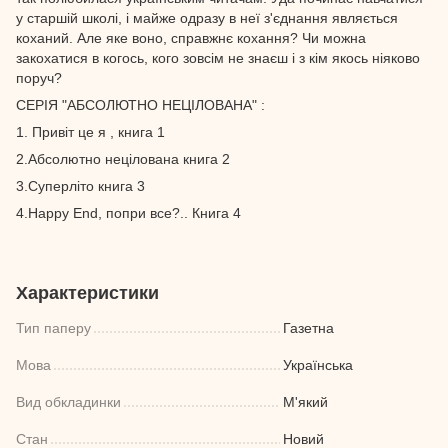
у старшій школі, і майже одразу в неї з'єднання являється
коханий. Але яке воно, справжнє кохання? Чи можна
закохатися в когось, кого зовсім не знаєш і з кім якось ніяково
поруч?
СЕРІЯ "АБСОЛЮТНО НЕЦІЛОВАНА" :
1. Привіт це я , книга 1
2.Абсолютно нецілована книга 2
3.Суперліто книга 3
4.Happy End, попри все?.. Книга 4
Характеристики
Тип паперу
Газетна
Мова
Українська
Вид обкладинки
М'який
Стан
Новий