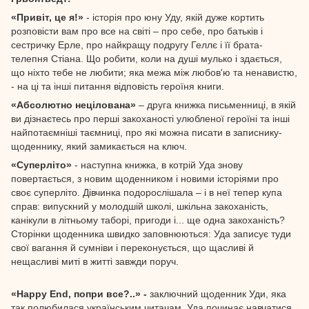
«Привіт, це я!»
- історія про юну Уду, якій дуже кортить
розповісти вам про все на світі – про себе, про батьків і
сестричку Ерле, про найкращу подругу Геллє і її брата-
телепня Стіана. Що робити, коли на душі мулько і здається,
що ніхто тебе не любити; яка межа між любов'ю та ненавистю,
- на ці та інші питання відповість героїня книги.
«Абсолютно нецілована»
– друга книжка письменниці, в якій
ви дізнаєтесь про перші закоханості улюбленої героїні та інші
найпотаємніші таємниці, про які можна писати в записнику-
щоденнику, який замикається на ключ.
«Суперліто»
- наступна книжка, в котрій Уда знову
повертається, з новим щоденником і новими історіями про
своє суперліто. Дівчинка подорослішала – і в неї тепер купа
справ: випускний у молодшій школі, шкільна закоханість,
канікули в літньому таборі, пригоди і... ще одна закоханість?
Сторінки щоденника швидко заповнюються: Уда записує туди
свої вагання й сумніви і переконується, що щасливі й
нещасливі миті в житті завжди поруч.
«Happy End, попри все?..»
-
заключний щоденник Уди, яка
так полюбилася українським читачам. Уда починає навчатися