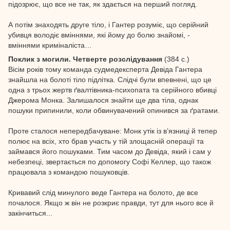
підозрює, що все не так, як здається на перший погляд.
А потім знаходять друге тіло, і Гантер розуміє, що серійний
убивця володіє вміннями, які йому до болю знайомі, -
вміннями криміналіста…
Поклик з могили. Четверте розслідування
(384 с.)
Вісім років тому команда судмедексперта Девіда Гантера
знайшла на болоті тіло підлітка. Слідчі були впевнені, що це
одна з трьох жертв ґвалтівника-психопата та серійного вбивці
Джерома Монка. Залишалося знайти ще два тіла, однак
пошуки припинили, коли обвинувачений опинився за ґратами.
Проте сталося непередбачуване: Монк утік із в’язниці й тепер
полює на всіх, хто брав участь у тій злощасній операції та
займався його пошуками. Тим часом до Девіда, який і сам у
небезпеці, звертається по допомогу Софі Келлер, що також
працювала з командою пошуковців.
Кривавий слід минулого веде Гантера на болото, де все
почалося. Якщо ж він не розкриє правди, тут для нього все й
закінчиться...