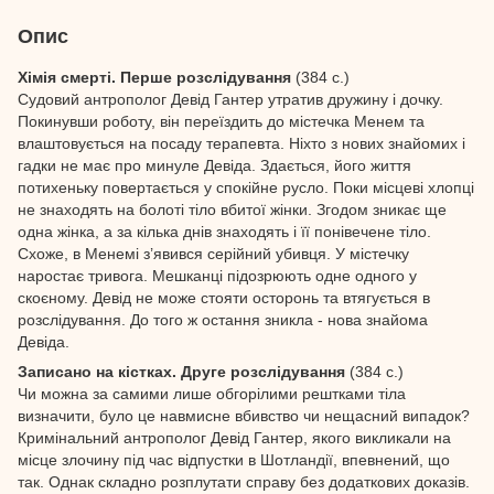
Опис
Хімія смерті. Перше розслідування
(384 с.)
Судовий антрополог Девід Гантер утратив дружину і дочку.
Покинувши роботу, він переїздить до містечка Менем та
влаштовується на посаду терапевта. Ніхто з нових знайомих і
гадки не має про минуле Девіда. Здається, його життя
потихеньку повертається у спокійне русло. Поки місцеві хлопці
не знаходять на болоті тіло вбитої жінки. Згодом зникає ще
одна жінка, а за кілька днів знаходять і її понівечене тіло.
Схоже, в Менемі з’явився серійний убивця. У містечку
наростає тривога. Мешканці підозрюють одне одного у
скоєному. Девід не може стояти осторонь та втягується в
розслідування. До того ж остання зникла - нова знайома
Девіда.
Записано на кістках. Друге розслідування
(384 с.)
Чи можна за самими лише обгорілими рештками тіла
визначити, було це навмисне вбивство чи нещасний випадок?
Кримінальний антрополог Девід Гантер, якого викликали на
місце злочину під час відпустки в Шотландії, впевнений, що
так. Однак складно розплутати справу без додаткових доказів.