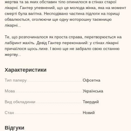
жертва та за яких обставин тіло опинилося в стінах старої
лікарні. Гантер упевнений, що це молода жінка, яка на момент
смерті була вагітна. Несподівано частина підлоги на горищі
обвалюється, оголюючи ще одну моторошну таємницю
лікарні...
Те, що розпочиналося як проста справа, перетворюється на
лабіринт жахіть. Девід Гантер переконаний: у стінах лікарні
причаїлося щось лихе. І воно ще не забрало свою останню
жертву...
Характеристики
Тип паперу
Офсетна
Мова
Українська
Вид обкладинки
Твердий
Стан
Новий
Відгуки