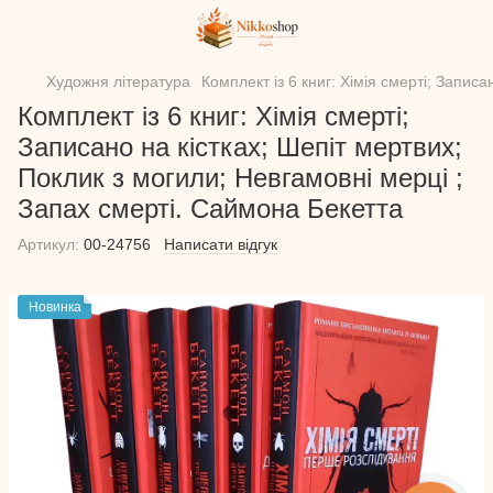
Художня література
Комплект із 6 книг: Хімія смерті; Запис
Комплект із 6 книг: Хімія смерті;
Записано на кістках; Шепіт мертвих;
Поклик з могили; Невгамовні мерці ;
Запах смерті. Саймона Бекетта
Артикул:
00-24756
Написати відгук
Новинка