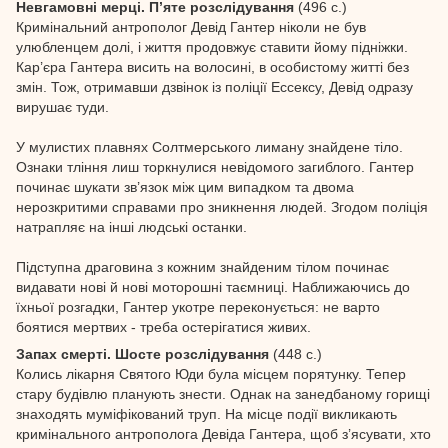
Невгамовні мерці. П’яте розслідування
(496 с.)
Кримінальний антрополог Девід Гантер ніколи не був
улюбленцем долі, і життя продовжує ставити йому підніжки.
Кар’єра Гантера висить на волосині, в особистому житті без
змін. Тож, отримавши дзвінок із поліції Ессексу, Девід одразу
вирушає туди.
У мулистих плавнях Солтмерського лиману знайдене тіло.
Ознаки тління лиш торкнулися невідомого загиблого. Гантер
починає шукати зв’язок між цим випадком та двома
нерозкритими справами про зникнення людей. Згодом поліція
натрапляє на інші людські останки.
Підступна драговина з кожним знайденим тілом починає
видавати нові й нові моторошні таємниці. Наближаючись до
їхньої розгадки, Гантер укотре переконується: не варто
боятися мертвих - треба остерігатися живих.
Запах смерті. Шосте розслідування
(448 с.)
Колись лікарня Святого Юди була місцем порятунку. Тепер
стару будівлю планують знести. Однак на занедбаному горищі
знаходять муміфікований труп. На місце події викликають
кримінального антрополога Девіда Гантера, щоб з’ясувати, хто