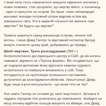
І лише коли хтось намагається знищити свідчення злочинів у
нових пожежах, стає зрозуміло, що жертву вбито, а злочинець
- один із присутніх на острові. Ба гірше: саме напередодні
жахливої знахідки потужний шторм відрізав острів від
зовнішнього світу. Хто в закритій спільноті міг вчинити таке
звірство? Чи будуть ще жертви?
Тривога шириться серед мешканців острова, неначе той
вогонь, і лише Девід Гантер та відставний інспектор Броуді
можуть покласти цьому край, добравшись до правди…
Шепіт мертвих. Третє розслідування
(368 с.)
Антропологічного дослідницького центру в США, де він колись
навчався, відомого як «Трупна ферма». Він сподівається, що
ця подорож допоможе йому відточити навички судового
антрополога та повернути впевненість у собі. Тому
погоджується на пропозицію колишнього наставника
долучитися до розслідування вбивства. Урешті-решт, Девід
буде лише в ролі консультанта - що може піти не так?
Але навіть Гантер не готовий до такої жорстокості. Зв’язане й
піддане тортурам тіло розклалось до невпізнання. Знайдені на
місці злочину відбитки пальців вказують на вбивцю, але Девід