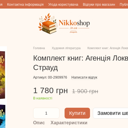
ня
Контактна інформація
Угода користувача
Відгуки про магазин
Публ
Головна
Художня література
Комплект книг: Агенція Лок
Комплект книг: Агенція Лок
Страуд
Артикул: 00-2909976
Написати відгук
1 780 грн
1 900 грн
В наявності
Купити
Замовити ш
Опис
Характеристики