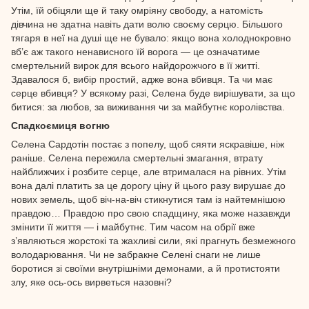
Утім, їй обіцяли ще й таку омріяну свободу, а натомість
дівчина не здатна навіть дати волю своєму серцю. Більшого
тягаря в неї на душі ще не бувало: якщо вона холоднокровно
вб’є аж такого ненависного їй ворога — це означатиме
смертельний вирок для всього найдорожчого в її житті.
Здавалося б, вибір простий, адже вона вбивця. Та чи має
серце вбивця? У всякому разі, Селена буде вирішувати, за що
битися: за любов, за виживання чи за майбутнє королівства.
Спадкоємиця вогню
Селена Сардотін постає з попелу, щоб сяяти яскравіше, ніж
раніше. Селена пережила смертельні змагання, втрату
найближчих і розбите серце, але втрималася на рівних. Утім
вона далі платить за це дорогу ціну й цього разу вирушає до
нових земель, щоб віч-на-віч стикнутися там із найтемнішою
правдою… Правдою про свою спадщину, яка може назавжди
змінити її життя — і майбутнє. Тим часом на обрії вже
з’являються жорстокі та жахливі сили, які прагнуть безмежного
володарювання. Чи не забракне Селені снаги не лише
боротися зі своїми внутрішніми демонами, а й протистояти
злу, яке ось-ось вирветься назовні?