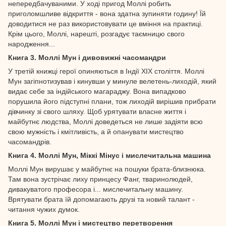
непередбачуваними. У ході пригод Моллі робить
приголомшливе відкриття - вона здатна зупиняти годину! Їй
доводитися не раз використовувати це вміння на практиці.
Крім цього, Моллі, нарешті, розгадує таємницю свого
народження...
Книга 3. Моллі Мун і дивовижні часомандри
У третій книжці герої опиняються в Індії XIX століття. Моллі
Мун загіпнотизував і кинувши у минуле велетень-лиходій, який
видає себе за індійського магараджу. Вона випадково
порушила його підступні плани, тож лиходій вирішив прибрати
дівчинку зі свого шляху. Щоб урятувати власне життя і
майбутнє людства, Моллі доведеться не лише задіяти всю
свою мужність і кмітливість, а й опанувати мистецтво
часомандрів.
Книга 4. Моллі Мун, Міккі Мінус і мислечитальна машина
Моллі Мун вирушає у майбутнє на пошуки брата-близнюка.
Там вона зустрічає лиху принцесу Фанг, тваринолюдей,
дивакуватого професора і... мислечитальну машину.
Врятувати брата їй допомагають друзі та новий талант -
читання чужих думок.
Книга 5. Моллі Мун і мистецтво перетворення