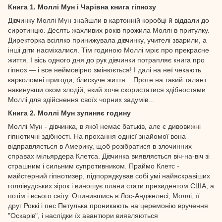
Книга 1. Моллі Мун і Чарівна книга гіпнозу
Дівчинку Моллі Мун знайшли в картонній коробці й віддали до
сиротинцю. Десять жахливих років прожила Моллі в притулку.
Директорка всіляко принижувала дівчинку, учителі зварили, а
інші діти насміхалися. Тім годиною Моллі мріє про прекрасне
життя. І вісь одного дня до рук дівчинки потрапляє книга про
гіпноз — і все неймовірно змінюється! І далі на неї чекають
карколомні пригоди, блискуче життя... Проте на такий талант
накинувши оком злодій, який хоче скористатися здібностями
Моллі для здійснення своїх чорних задумів...
Книга 2. Моллі Мун зупиняє годину
Моллі Мун - дівчинка, в якої немає батьків, але є дивовижні
гіпнотичні здібності. На прохання однієї знайомої вона
відправляється в Америку, щоб розібратися в злочинних
справах мільярдера Клетса. Дівчинка виявляється віч-на-віч зі
страшним і сильним супротивником. Праймо Клетс -
майстерний гіпнотизер, підпорядкував собі умі найяскравіших
голлівудських зірок і виношує плани стати президентом США, а
потім і всього світу. Опинившись в Лос-Анджелесі, Моллі, її
друг Роккі і пес Петулька проникають на церемонію вручення
"Оскарів", і наслідки їх авантюри виявляються