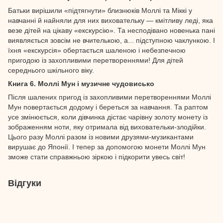
Батьки вирішили «підтягнути» близнюків Моллі та Міккі у
навчанні й найняли для них виховательку — кмітливу леді, яка
везе дітей на цікаву «екскурсію». Та несподівано новенька пані
виявляється зовсім не вчителькою, а... підступною чаклункою. І
їхня «екскурсія» обертається шаленою і небезпечною
пригодою із захопливими перетвореннями! Для дітей
середнього шкільного віку.
Книга 6. Моллі Мун і музичне чудовисько
Після шалених пригод із захопливими перетвореннями Моллі
Мун повертається додому і береться за навчання. Та раптом
усе змінюється, коли дівчинка дістає чарівну золоту монету із
зображенням ноти, яку отримала від виховательки-злодійки.
Цього разу Моллі разом із новими друзями-музикантами
вирушає до Японії. І тепер за допомогою монети Моллі Мун
зможе стати справжньою зіркою і підкорити увесь світ!
Відгуки