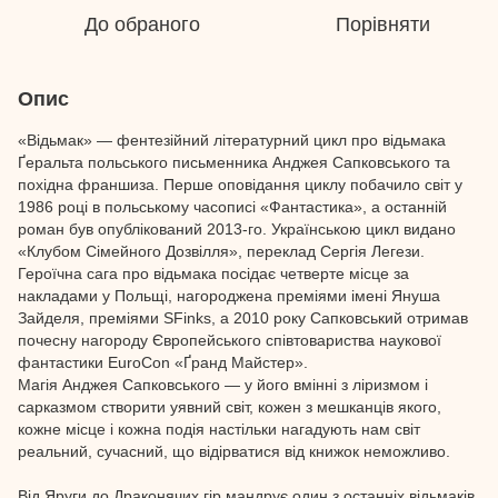
До обраного
Порівняти
Опис
«Відьмак» — фентезійний літературний цикл про відьмака
Ґеральта польського письменника Анджея Сапковського та
похідна франшиза. Перше оповідання циклу побачило світ у
1986 році в польському часописі «Фантастика», а останній
роман був опублікований 2013-го. Українською цикл видано
«Клубом Сімейного Дозвілля», переклад Сергія Легези.
Героїчна сага про відьмака посідає четверте місце за
накладами у Польщі, нагороджена преміями імені Януша
Зайделя, преміями SFinks, а 2010 року Сапковський отримав
почесну нагороду Європейського співтовариства наукової
фантастики EuroCon «Ґранд Майстер».
Магія Анджея Сапковського — у його вмінні з ліризмом і
сарказмом створити уявний світ, кожен з мешканців якого,
кожне місце і кожна подія настільки нагадують нам світ
реальний, сучасний, що відірватися від книжок неможливо.
Від Яруги до Драконячих гір мандрує один з останніх відьмаків