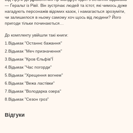
— Ґеральт із Рівії. Він зустрічає людей та істот, які чимось дуже
нагадують персонажів відомих казок, і намагається зрозуміти,
чи залишилося в ньому самому хоч щось від людини? Його
пригоди тільки починаються…
До комплекту увійшли такі книги:
1.Відьмак "Останнє бажання"
2.Відьмак "Меч призначення"
3.Відьмак "Кров Єльфів"Ї
4.Відьмак "Час погорди"
5.Відьмак "Хрещення вогнем"
6.Відьмак "Вежа ластівки"
7.Відьмак "Володарка озера"
8.Відьмак "Сезон гроз"
Відгуки