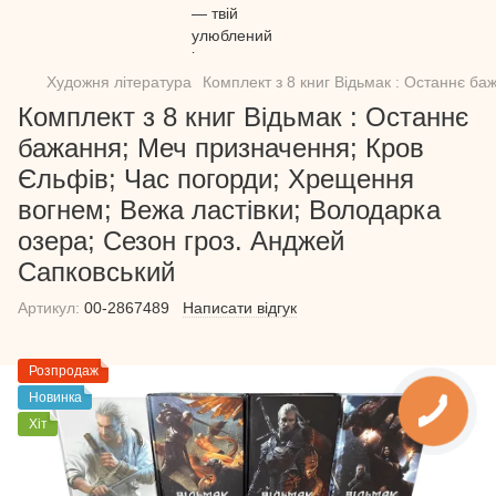
Художня література
Комплект з 8 книг Відьмак : Останнє б
Комплект з 8 книг Відьмак : Останнє
бажання; Меч призначення; Кров
Єльфів; Час погорди; Хрещення
вогнем; Вежа ластівки; Володарка
озера; Сезон гроз. Анджей
Сапковський
Артикул:
00-2867489
Написати відгук
Розпродаж
Новинка
Хіт