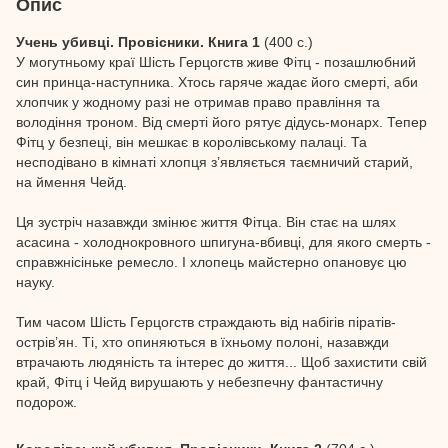
Опис
Учень убивці. Провісники. Книга 1
(400 с.)
У могутньому краї Шість Герцогств живе Фітц - позашлюбний
син принца-наступника. Хтось гаряче жадає його смерті, аби
хлопчик у жодному разі не отримав право правління та
володіння троном. Від смерті його рятує дідусь-монарх. Тепер
Фітц у безпеці, він мешкає в королівському палаці. Та
несподівано в кімнаті хлопця з’являється таємничий старий,
на ймення Чейд.
Ця зустріч назавжди змінює життя Фітца. Він стає на шлях
асасина - холоднокровного шпигуна-вбивці, для якого смерть -
справжнісіньке ремесло. І хлопець майстерно опановує цю
науку.
Тим часом Шість Герцогств страждають від набігів піратів-
острів’ян. Ті, хто опиняються в їхньому полоні, назавжди
втрачають людяність та інтерес до життя... Щоб захистити свій
край, Фітц і Чейд вирушають у небезпечну фантастичну
подорож.