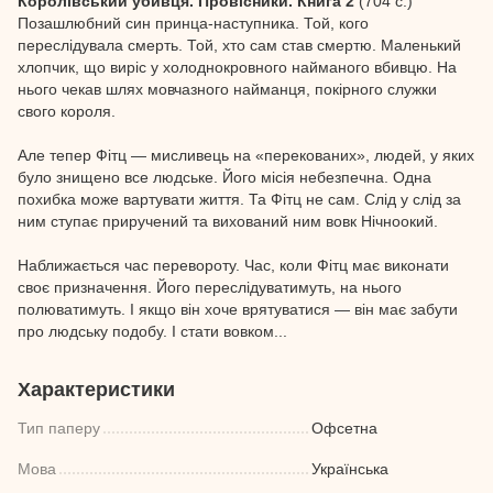
Королівський убивця. Провісники. Книга 2
(704 с.)
Позашлюбний син принца-наступника. Той, кого
переслідувала смерть. Той, хто сам став смертю. Маленький
хлопчик, що виріс у холоднокровного найманого вбивцю. На
нього чекав шлях мовчазного найманця, покірного служки
свого короля.
Але тепер Фітц — мисливець на «перекованих», людей, у яких
було знищено все людське. Його місія небезпечна. Одна
похибка може вартувати життя. Та Фітц не сам. Слід у слід за
ним ступає приручений та вихований ним вовк Нічноокий.
Наближається час перевороту. Час, коли Фітц має виконати
своє призначення. Його переслідуватимуть, на нього
полюватимуть. І якщо він хоче врятуватися — він має забути
про людську подобу. І стати вовком...
Характеристики
Тип паперу
Офсетна
Мова
Українська