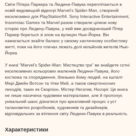
Світи Пітера Паркера та Людини-Павука переплітаються в
новій видовищній відеогрі Marvel’s Spider-Man, створеній
ексклюзивно для PlayStation®4. Sony Interactive Entertainment,
Insomniac Games та Marvel разом створили цілком нову
історію про Людину-Павука, у якій вже досвідченіший Пітер
Паркер бореться зі злом на вулицях Нью-Йорка. Він
намагається знайти баланс у своєму хаотичному особистому
житті, поки на його плечах лежать долі мільйонів жителів Нью-
Йорка.
У книзі “Marvel’s Spider-Man: Мистецтво гри” ви знайдете сотні
ексклюзивних кольорових малюнків Людини-Павука, його
костюма та спорядження, близьких йому людей, на кшталт
Мері Джейн Вотсон та тітки Мей, а також смертоносних
лиходіїв, таких як Скорпіон, Містер Негатив, Носоріг. Ця книга
не лише насичена чудовими матеріалами, але й пропонує
унікальний шанс дізнатися про креативний процес з уст
талановитих розробників, художників та дизайнерів,
відповідальних за втілення світу Людини-Павука в реальність.
Характеристики