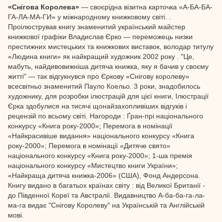
«Снігова Королева»
— своєрідна візитна карточка «А-БА-БА-
ГА-ЛА-МА-ГИ» у міжнародному книжковому світі. .
Проілюстрував книгу знаменитий український майстер
книжкової графіки Владислав Єрко — переможець низки
престижних мистецьких та книжкових виставок, володар титулу
«Людина книги» як найкращий художник 2002 року . "Це,
мабуть, найдивовижніша дитяча книжка, яку я бачив у своєму
житті" — так відгукнувся про Єркову «Снігову королеву»
всесвітньо знаменитий Пауло Коельо. 3 роки, знадобилось
художнику, для розробки ілюстрацій для цієї книги, Ілюстрації
Єрка здобулися на тисячі щонайзахопливіших відгуків і
рецензій по всьому світі. Нагороди : Ґран-прі національного
конкурсу «Книга року-2000»; Перемога в номінації
«Найкрасивіше видання» національного конкурсу «Книга
року-2000»; Перемога в номінації «Дитяче свято»
національного конкурсу «Книга року-2000»; 1-ша премія
національного конкурсу «Мистецтво книги України»;
«Найкраща дитяча книжка-2006» (США), Фонд Андерсона.
Книгу видано в багатьох країнах світу : від Великої Британії -
до Південної Кореї та Австралії. Видавництво А-ба-ба-га-ла-
ма-га видає "Снігову Королеву" на Українській та Англійській
мові.