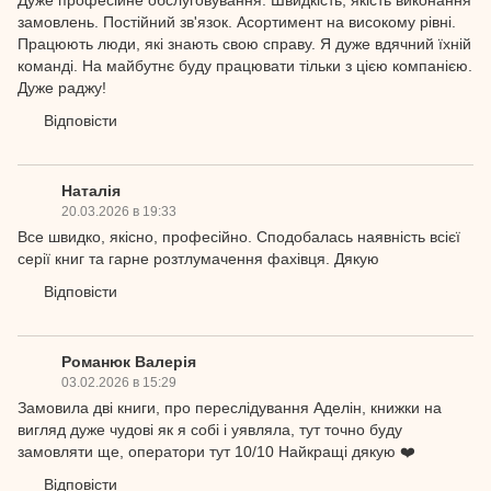
Дуже професійне обслуговування. Швидкість, якість виконання
замовлень. Постійний зв'язок. Асортимент на високому рівні.
Працюють люди, які знають свою справу. Я дуже вдячний їхній
команді. На майбутнє буду працювати тільки з цією компанією.
Дуже раджу!
Відповісти
Наталія
20.03.2026 в 19:33
Все швидко, якісно, професійно. Сподобалась наявність всієї
серії книг та гарне розтлумачення фахівця. Дякую
Відповісти
Романюк Валерія
03.02.2026 в 15:29
Замовила дві книги, про переслідування Аделін, книжки на
вигляд дуже чудові як я собі і уявляла, тут точно буду
замовляти ще, оператори тут 10/10 Найкращі дякую ❤️
Відповісти