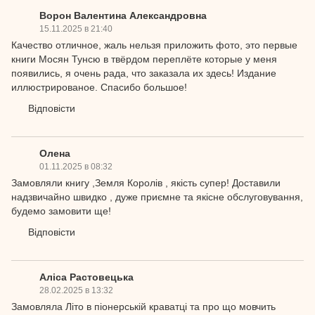
Ворон Валентина Александровна
15.11.2025 в 21:40
Качество отличное, жаль нельзя приложить фото, это первые
книги Мосян Тунсю в твёрдом переплёте которые у меня
появились, я очень рада, что заказала их здесь! Издание
иллюстрированое. Спасибо большое!
Відповісти
Олена
01.11.2025 в 08:32
Замовляли книгу ,Земля Королів , якість супер! Доставили
надзвичайно швидко , дуже приємне та якісне обслуговування,
будемо замовити ще!
Відповісти
Аліса Растовецька
28.02.2025 в 13:32
Замовляла Літо в піонерській краватці та про що мовчить