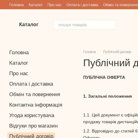
Перейти до основного контенту
Головна
Каталог
Про нас
Оплата і доставка
Обмін та повернен
Каталог
Головна
Головна
Публічний договір
Публічний д
Каталог
Про нас
ПУБЛІЧНА ОФЕРТА
Оплата і доставка
Обмін та повернення
1. Загальні положення
Контактна інформація
1.1. Цей документ є офіці
Угода користувача
продажу товарів дистанці
Відгуки про магазин
1.2. Відповідно до статей
Публічний договір
Оферти.