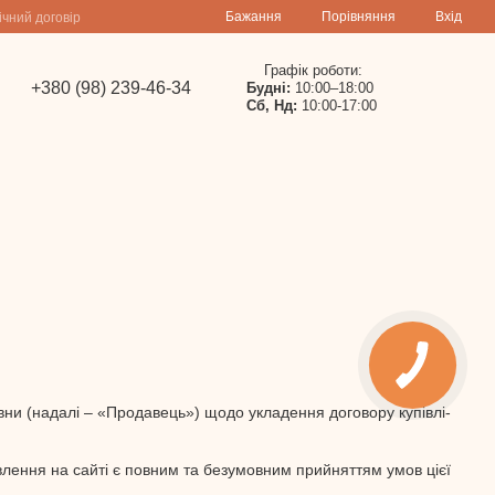
Порівняння
Бажання
Вхід
ічний договір
Графік роботи:
+380 (98) 239-46-34
Будні:
10:00–18:00
Сб, Нд:
10:00-17:00
ни (надалі – «Продавець») щодо укладення договору купівлі-
влення на сайті є повним та безумовним прийняттям умов цієї