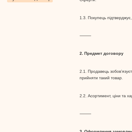
1.3. Покупець підтверджу
⸻
2. Предмет договору
2.1. Продавець зобов’язує
прийняти такий товар.
2.2. Асортимент, ціни та х
⸻
3. Оформлення замовле