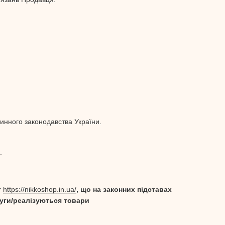
чинного законодавства України.
.
т
https://nikkoshop.in.ua/
, що на законних підставах
луги/реалізуються товари