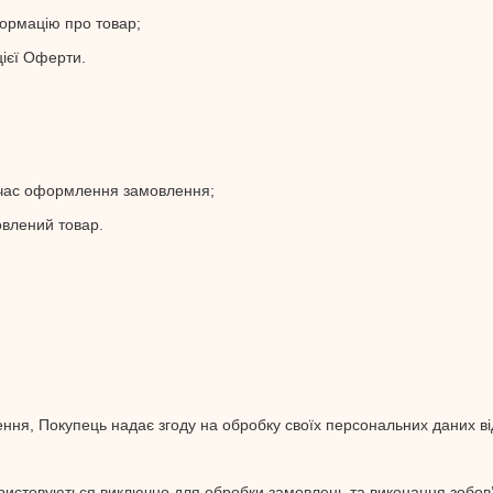
ормацію про товар;
ієї Оферти.
д час оформлення замовлення;
овлений товар.
ня, Покупець надає згоду на обробку своїх персональних даних ві
ористовуються виключно для обробки замовлень та виконання зобов