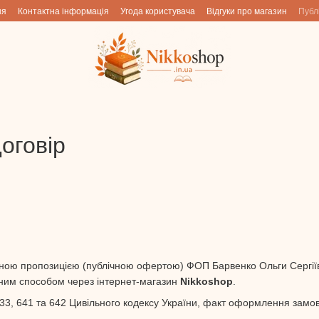
ня
Контактна інформація
Угода користувача
Відгуки про магазин
Публ
оговір
йною пропозицією (публічною офертою) ФОП Барвенко Ольги Сергіїв
йним способом через інтернет-магазин
Nikkoshop
.
 633, 641 та 642 Цивільного кодексу України, факт оформлення замо