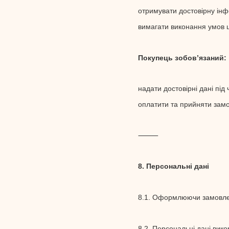
отримувати достовірну інф
вимагати виконання умов ц
Покупець зобов’язаний:
надати достовірні дані пі
оплатити та прийняти зам
⸻
8. Персональні дані
8.1. Оформлюючи замовлен
8.2. Персональні дані вик