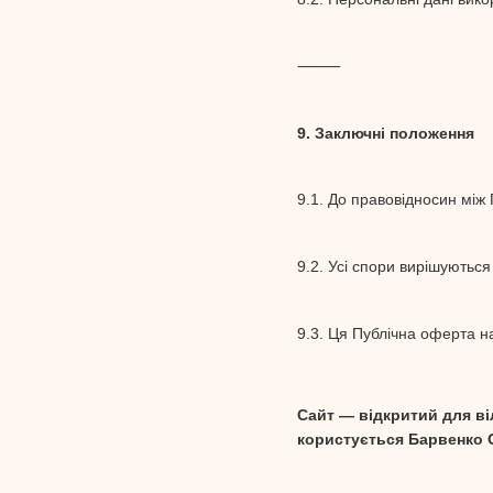
⸻
9. Заключні положення
9.1. До правовідносин між
9.2. Усі спори вирішуються
9.3. Ця Публічна оферта на
Сайт — відкритий для в
користується Барвенко О