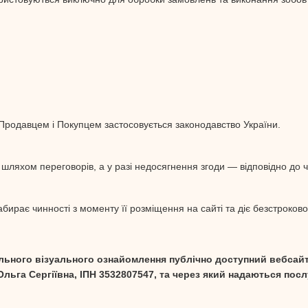
 Продавцем і Покупцем застосовується законодавство України.
 шляхом переговорів, а у разі недосягнення згоди — відповідно до 
бирає чинності з моменту її розміщення на сайті та діє безстроково
ільного візуального ознайомлення публічно доступний вебсай
льга Сергіївна, ІПН 3532807547, та через який надаються пос