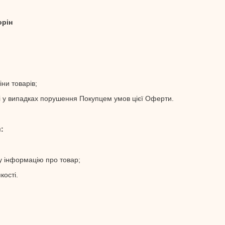
орін
ни товарів;
і у випадках порушення Покупцем умов цієї Оферти.
:
у інформацію про товар;
кості.