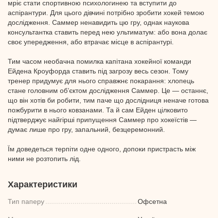
мріє стати спортивною психологинею та вступити до
аспірантури. Для цього дівчині потрібно зробити хокей темою
дослідження. Саммер ненавидить цю гру, однак наукова
консультантка ставить перед нею ультиматум: або вона долає
своє упередження, або втрачає місце в аспірантурі.
Тим часом необачна помилка капітана хокейної команди
Ейдена Кроуфорда ставить під загрозу весь сезон. Тому
тренер придумує для нього справжнє покарання: хлопець
стане головним об’єктом дослідження Саммер. Це — останнє,
що він хотів би робити, тим паче що дослідниця неначе готова
пожбурити в нього ковзанами. Та й сам Ейден цілковито
підтверджує найгірші припущення Саммер про хокеїстів —
думає лише про гру, запальний, безцеремонний.
Їм доведеться терпіти одне одного, допоки пристрасть між
ними не розтопить лід.
Характеристики
Тип паперу
Офсетна