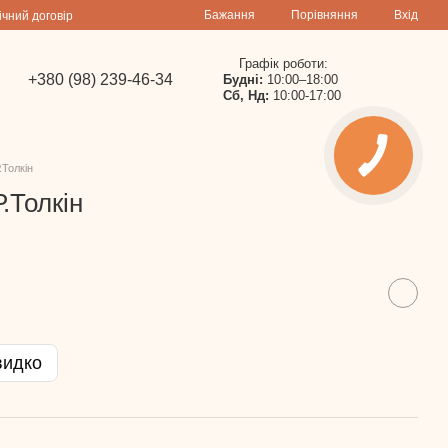
Порівняння
Бажання
Вхід
ічний договір
Графік роботи:
+380 (98) 239-46-34
Будні:
10:00–18:00
Сб, Нд:
10:00-17:00
.Толкін
Р.Толкін
видко