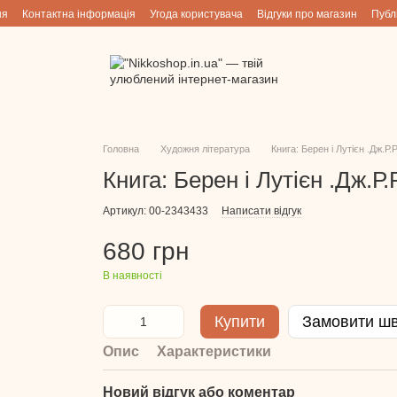
ня
Контактна інформація
Угода користувача
Відгуки про магазин
Публ
Головна
Художня література
Книга: Берен і Лутієн .Дж.Р.Р
Книга: Берен і Лутієн .Дж.Р.
Артикул: 00-2343433
Написати відгук
680 грн
В наявності
Купити
Замовити ш
Опис
Характеристики
Новий відгук або коментар