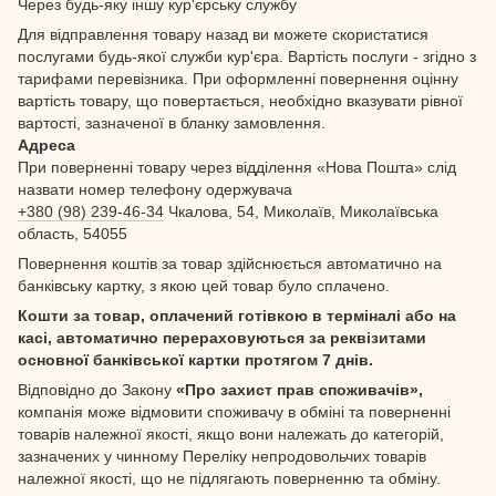
Через будь-яку іншу кур'єрську службу
Для відправлення товару назад ви можете скористатися
послугами будь-якої служби кур'єра. Вартість послуги - згідно з
тарифами перевізника. При оформленні повернення оцінну
вартість товару, що повертається, необхідно вказувати рівної
вартості, зазначеної в бланку замовлення.
Адреса
При поверненні товару через відділення «Нова Пошта» слід
назвати номер телефону одержувача
+380 (98) 239-46-34
Чкалова, 54, Миколаїв, Миколаївська
область, 54055
Повернення коштів за товар здійснюється автоматично на
банківську картку, з якою цей товар було сплачено.
Кошти за товар, оплачений готівкою в терміналі або на
касі, автоматично перераховуються за реквізитами
основної банківської картки протягом 7 днів.
Відповідно до Закону
«Про захист прав споживачів»,
компанія може відмовити споживачу в обміні та поверненні
товарів належної якості, якщо вони належать до категорій,
зазначених у чинному Переліку непродовольчих товарів
належної якості, що не підлягають поверненню та обміну.