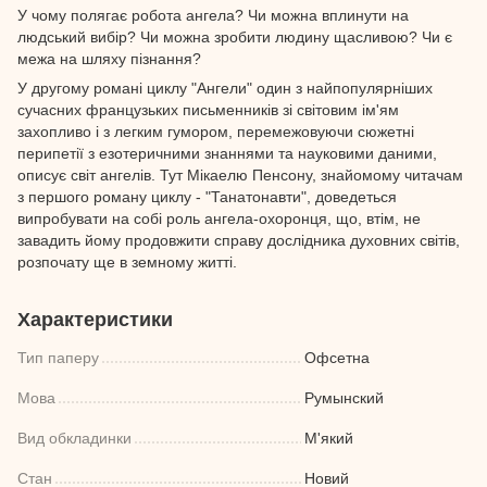
У чому полягає робота ангела? Чи можна вплинути на
людський вибір? Чи можна зробити людину щасливою? Чи є
межа на шляху пізнання?
У другому романі циклу "Ангели" один з найпопулярніших
сучасних французьких письменників зі світовим ім'ям
захопливо і з легким гумором, перемежовуючи сюжетні
перипетії з езотеричними знаннями та науковими даними,
описує світ ангелів. Тут Мікаелю Пенсону, знайомому читачам
з першого роману циклу - "Танатонавти", доведеться
випробувати на собі роль ангела-охоронця, що, втім, не
завадить йому продовжити справу дослідника духовних світів,
розпочату ще в земному житті.
Характеристики
Тип паперу
Офсетна
Мова
Румынский
Вид обкладинки
М'який
Стан
Новий