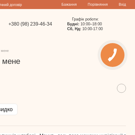
Порівняння
Бажання
Вхід
ічний договір
Графік роботи:
+380 (98) 239-46-34
Будні:
10:00–18:00
Сб, Нд:
10:00-17:00
й мене
й мене
видко