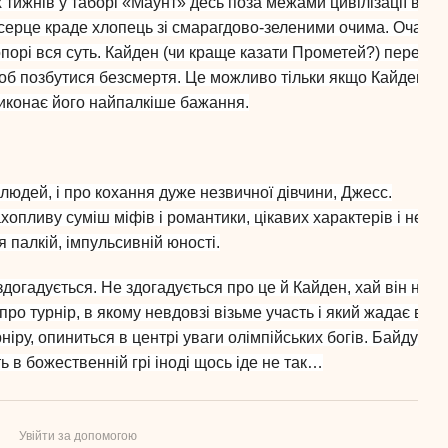
 тижнів у таборі «Маунт» десь поза межами цивілізації в Ск
ї серце краде хлопець зі смарагдово-зеленими очима. Очам 
порі вся суть. Кайден (чи краще казати Прометей?) переслі
, щоб позбутися безсмертя. Це можливо тільки якщо Кайден з
 виконає його найпалкіше бажання.
 людей, і про кохання дуже незвичної дівчини, Джесс.
пливу суміш міфів і романтики, цікавих характерів і несп
 палкій, імпульсивній юності.
догадується. Не здогадується про це й Кайден, хай він насп
ро турнір, в якому невдовзі візьме участь і який жадає вигр
іру, опиниться в центрі уваги олімпійських богів. Байдуже, 
ь в божественній грі іноді щось іде не так…
Увійти за допомогою