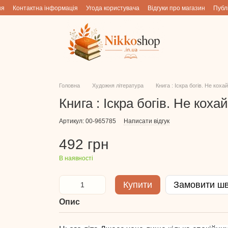
ня
Контактна інформація
Угода користувача
Відгуки про магазин
Публ
Головна
Художня література
Книга : Іскра богів. Не коха
Книга : Іскра богів. Не коха
Артикул: 00-965785
Написати відгук
492 грн
В наявності
Купити
Замовити ш
Опис