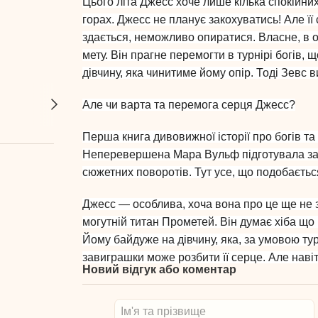
Цього літа Джесс хоче лише кілька спокійних
горах. Джесс не планує закохуватись! Але ї
здається, неможливо опиратися. Власне, в о
мету. Він прагне перемогти в турнірі богів
дівчину, яка чинитиме йому опір. Тоді Зевс
Але чи варта та перемога серця Джесс?
Перша книга дивовижної історії про богів та
Неперевершена Мара Вульф підготувала захо
сюжетних поворотів. Тут усе, що подобається
Джесс — особлива, хоча вона про це ще не з
могутній титан Прометей. Він думає хіба що п
Йому байдуже на дівчину, яка, за умовою турн
завиграшки може розбити її серце. Але навіт
Новий відгук або коментар