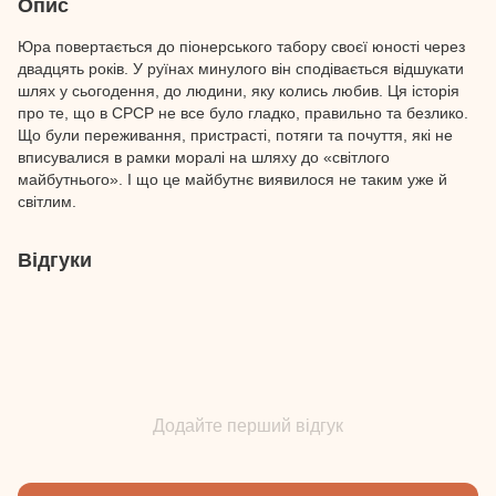
Опис
Юра повертається до піонерського табору своєї юності через
двадцять років. У руїнах минулого він сподівається відшукати
шлях у сьогодення, до людини, яку колись любив. Ця історія
про те, що в СРСР не все було гладко, правильно та безлико.
Що були переживання, пристрасті, потяги та почуття, які не
вписувалися в рамки моралі на шляху до «світлого
майбутнього». І що це майбутнє виявилося не таким уже й
світлим.
Відгуки
Додайте перший відгук