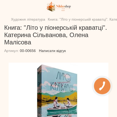
Художня література
Книга: "Літо у піонерській краватці". К
Книга: "Літо у піонерській краватці".
Катерина Сільванова, Олена
Малісова
Артикул:
00-00656
Написати відгук