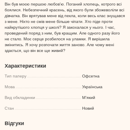
Він був моєю першою любов'ю. Поганий хлопець, котрого всі
боялися. Небезпечний красень, від якого були збожеволіли всі
дівчатка. Він врятував мене від пекла, коли весь клас знущався
з мене. Ніхто не смів мене більше чіпати. Хто піде проти
найкрутішого хлопця у школі? Я закохалася у нього. І час,
проведений поряд з ним, був кращим. Але одного разу його
не стало. Моє серце розбилося на уламки. Я вирішила
змінитись. Я хочу розпочати життя заново. Але чому мені
здається, що він все ще живий?
Характеристики
Тип паперу
Офсетна
Мова
Українська
Вид обкладинки
М'який
Стан
Новий
Відгуки