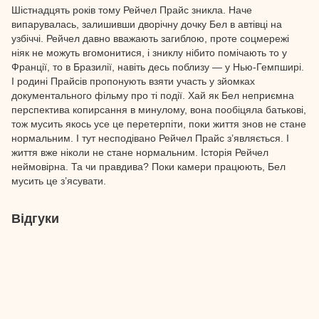
Шістнадцять років тому Рейчел Прайс зникла. Наче
випарувалась, залишивши дворічну дочку Бел в автівці на
узбіччі. Рейчел давно вважають загиблою, проте соцмережі
ніяк не можуть вгомонитися, і зниклу нібито помічають то у
Франції, то в Бразилії, навіть десь поблизу — у Нью-Гемпширі.
І родині Прайсів пропонують взяти участь у зйомках
документального фільму про ті події. Хай як Бел неприємна
перспектива копирсання в минулому, вона пообіцяла батькові,
тож мусить якось усе це перетерпіти, поки життя знов не стане
нормальним. І тут несподівано Рейчел Прайс з’являється. І
життя вже ніколи не стане нормальним. Історія Рейчел
неймовірна. Та чи правдива? Поки камери працюють, Бел
мусить це з’ясувати.
Відгуки