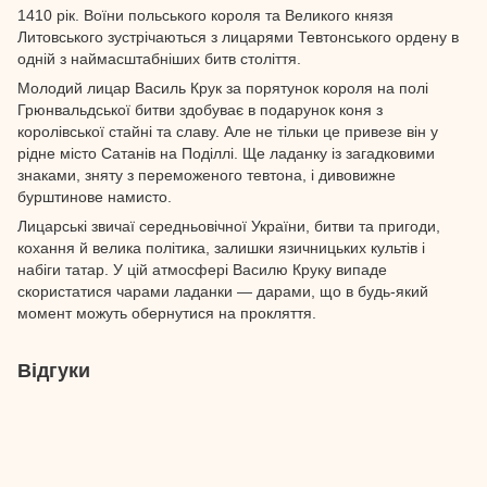
1410 рік. Воїни польського короля та Великого князя
Литовського зустрічаються з лицарями Тевтонського ордену в
одній з наймасштабніших битв століття.
Молодий лицар Василь Крук за порятунок короля на полі
Грюнвальдської битви здобуває в подарунок коня з
королівської стайні та славу. Але не тільки це привезе він у
рідне місто Сатанів на Поділлі. Ще ладанку із загадковими
знаками, зняту з переможеного тевтона, і дивовижне
бурштинове намисто.
Лицарські звичаї середньовічної України, битви та пригоди,
кохання й велика політика, залишки язичницьких культів і
набіги татар. У цій атмосфері Василю Круку випаде
скористатися чарами ладанки — дарами, що в будь-який
момент можуть обернутися на прокляття.
Відгуки