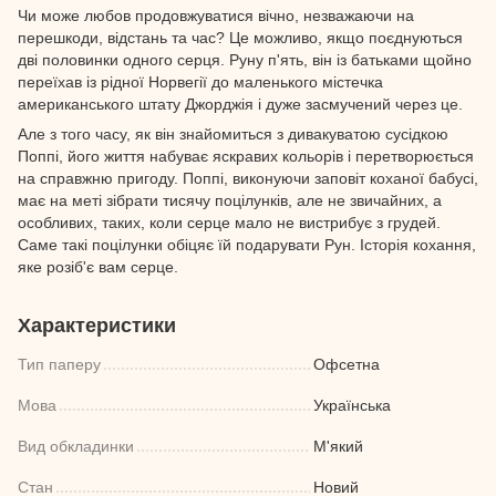
Чи може любов продовжуватися вічно, незважаючи на
перешкоди, відстань та час? Це можливо, якщо поєднуються
дві половинки одного серця. Руну п'ять, він із батьками щойно
переїхав із рідної Норвегії до маленького містечка
американського штату Джорджія і дуже засмучений через це.
Але з того часу, як він знайомиться з дивакуватою сусідкою
Поппі, його життя набуває яскравих кольорів і перетворюється
на справжню пригоду. Поппі, виконуючи заповіт коханої бабусі,
має на меті зібрати тисячу поцілунків, але не звичайних, а
особливих, таких, коли серце мало не вистрибує з грудей.
Саме такі поцілунки обіцяє їй подарувати Рун. Історія кохання,
яке розіб'є вам серце.
Характеристики
Тип паперу
Офсетна
Мова
Українська
Вид обкладинки
М'який
Стан
Новий