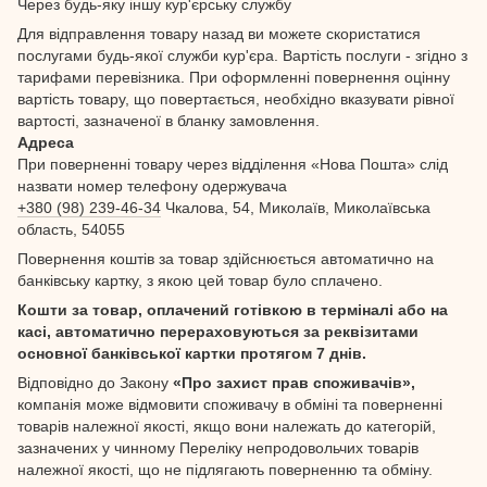
Через будь-яку іншу кур'єрську службу
Для відправлення товару назад ви можете скористатися
послугами будь-якої служби кур'єра. Вартість послуги - згідно з
тарифами перевізника. При оформленні повернення оцінну
вартість товару, що повертається, необхідно вказувати рівної
вартості, зазначеної в бланку замовлення.
Адреса
При поверненні товару через відділення «Нова Пошта» слід
назвати номер телефону одержувача
+380 (98) 239-46-34
Чкалова, 54, Миколаїв, Миколаївська
область, 54055
Повернення коштів за товар здійснюється автоматично на
банківську картку, з якою цей товар було сплачено.
Кошти за товар, оплачений готівкою в терміналі або на
касі, автоматично перераховуються за реквізитами
основної банківської картки протягом 7 днів.
Відповідно до Закону
«Про захист прав споживачів»,
компанія може відмовити споживачу в обміні та поверненні
товарів належної якості, якщо вони належать до категорій,
зазначених у чинному Переліку непродовольчих товарів
належної якості, що не підлягають поверненню та обміну.