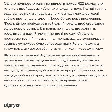
Одного грудневого ранку на підлозі в номері 622 розкішного
готелю в швейцарських Альпах знаходять труп. Поліції так і не
вдається розкрити справу, а з плином часу чимало людей
забуло про те, що сталося. Через багато років письменник
Жоель Діккер приїжджає в той самий готель, щоб оговтатися
від розриву стосунків. Він навіть не уявляє, що закінчить
розслідувати давній злочин, та ще й не сам: Скарлетт,
прекрасна гостя й письменниця-початківка, що зупинилась у
сусідньому номері, буде супроводжувати його в пошуку, а
також намагатиметься збагнути, як написати хорошу книжку.
Що сталося тієї ночі? Відповідь на це питання знайдемо в
цьому диявольському детективі, побудованому з точністю
швейцарського годинника. Жоель Діккер нарешті приводить
нас до рідної країни, щоб розповісти про розслідування, яке
поєднує любовний трикутник, ігри з владою, зради і заздрість у
не такій вже спокійній Швейцарії, де правда сильно
відрізняється від усього, що ми собі уявляли.
Відгуки