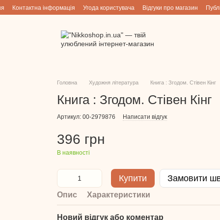
ня
Контактна інформація
Угода користувача
Відгуки про магазин
Публ
Головна
Художня література
Книга : Згодом. Стівен Кінг
Книга : Згодом. Стівен Кінг
Артикул: 00-2979876
Написати відгук
396 грн
В наявності
Купити
Замовити ш
Опис
Характеристики
Новий відгук або коментар