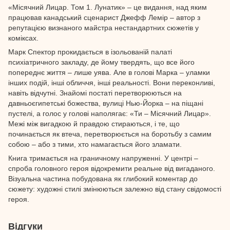
«Місячний Лицар. Том 1. Лунатик» – це видання, над яким
працював канадський сценарист Джефф Лемір – автор з
репутацією визнаного майстра нестандартних сюжетів у
коміксах.
Марк Спектор прокидається в ізольованій палаті
психіатричного закладу, де йому твердять, що все його
попереднє життя – лише уява. Але в голові Марка – уламки
інших подій, інші обличчя, інші реальності. Вони переконливі,
навіть відчутні. Знайомі постаті перетворюються на
давньоєгипетські божества, вулиці Нью-Йорка – на піщані
пустелі, а голос у голові наполягає: «Ти – Місячний Лицар».
Межі між вигадкою й правдою стираються, і те, що
починається як втеча, перетворюється на боротьбу з самим
собою – або з тими, хто намагається його зламати.
Книга тримається на граничному напруженні. У центрі –
спроба головного героя відокремити реальне від вигаданого.
Візуальна частина побудована як глибокий коментар до
сюжету: художні стилі змінюються залежно від стану свідомості
героя.
Відгуки