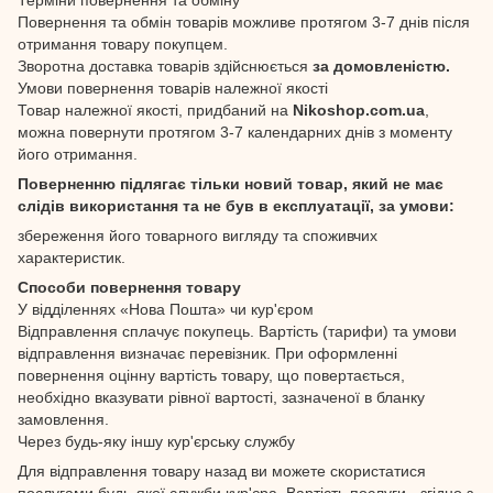
Повернення та обмін товарів можливе протягом 3-7 днів після
отримання товару покупцем.
Зворотна доставка товарів здійснюється
за домовленістю.
Умови повернення товарів належної якості
Товар належної якості, придбаний на
Nikoshop.com.ua
,
можна повернути протягом 3-7 календарних днів з моменту
його отримання.
Поверненню підлягає тільки новий товар, який не має
слідів використання та не був в експлуатації, за умови:
збереження його товарного вигляду та споживчих
характеристик.
Способи повернення товару
У відділеннях «Нова Пошта» чи кур'єром
Відправлення сплачує покупець. Вартість (тарифи) та умови
відправлення визначає перевізник. При оформленні
повернення оцінну вартість товару, що повертається,
необхідно вказувати рівної вартості, зазначеної в бланку
замовлення.
Через будь-яку іншу кур'єрську службу
Для відправлення товару назад ви можете скористатися
послугами будь-якої служби кур'єра. Вартість послуги - згідно з