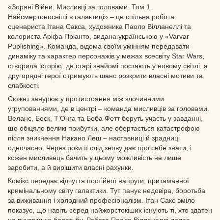
«Зоряні Війни. Мисливці за головами. Том 1.
Найсмертоносніші в галактиці» – це спільна робота
сценариста Ітана Сакса, художника Паоло Вілланеллі та
колориста Аріфа Пріанто, видана українською у «Varvar
Publishing». Команда, відома своїм умінням передавати
динаміку та характер персонажів у межах всесвіту Star Wars,
створила історію, де старі знайомі постають у новому світлі, а
другорядні герої отримують шанс розкрити власні мотиви та
слабкості.
Сюжет занурює у протистояння між злочинними
угрупованнями, де в центрі – команда мисливців за головами.
Веланс, Боск, Т’Онга та Боба Фетт беруть участь у завданні,
що обіцяло великі прибутки, але обертається катастрофою
після зникнення Накано Леш – наставниці й зрадниці
одночасно. Через роки її слід знову дає про себе знати, і
кожен мисливець бачить у цьому можливість не лише
заробити, а й вирішити власні рахунки.
Комікс передає відчуття постійної напруги, притаманної
кримінальному світу галактики. Тут панує недовіра, боротьба
за виживання і холодний професіоналізм. Ітан Сакс вміло
показує, що навіть серед найжорстокіших існують ті, хто здатен
на внутрішню боротьбу. Робота Паоло Вілланеллі додає