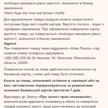
необхідно вказувати рівної вартості, зазначеної в бланку
замовлення.
Через будь-яку іншу кур'єрську службу
Для відправлення товару назад ви можете скористатися
послугами будь-якої служби кур'єра. Вартість послуги - згідно з
тарифами перевізника. При оформленні повернення оцінну
вартість товару, що повертається, необхідно вказувати рівної
вартості, зазначеної в бланку замовлення.
Адреса
При поверненні товару через відділення «Нова Пошта» слід
назвати номер телефону одержувача
+380 (98) 239-46-34
Чкалова, 54, Миколаїв, Миколаївська
область, 54055
Повернення коштів за товар здійснюється автоматично на
банківську картку, з якою цей товар було сплачено.
Кошти за товар, оплачений готівкою в терміналі або на
касі, автоматично перераховуються за реквізитами
основної банківської картки протягом 7 днів.
Відповідно до Закону
«Про захист прав споживачів»,
компанія може відмовити споживачу в обміні та поверненні
товарів належної якості, якщо вони належать до категорій,