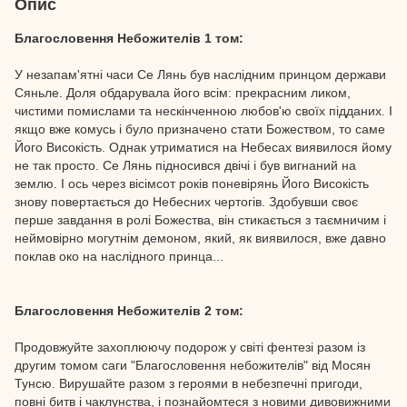
Опис
Благословення Небожителів 1 том:
У незапам'ятні часи Се Лянь був наслідним принцом держави
Сяньле. Доля обдарувала його всім: прекрасним ликом,
чистими помислами та нескінченною любов'ю своїх підданих. І
якщо вже комусь і було призначено стати Божеством, то саме
Його Високість. Однак утриматися на Небесах виявилося йому
не так просто. Се Лянь підносився двічі і був вигнаний на
землю. І ось через вісімсот років поневірянь Його Високість
знову повертається до Небесних чертогів. Здобувши своє
перше завдання в ролі Божества, він стикається з таємничим і
неймовірно могутнім демоном, який, як виявилося, вже давно
поклав око на наслідного принца...
Благословення Небожителів 2 том:
Продовжуйте захоплюючу подорож у світі фентезі разом із
другим томом саги "Благословення небожителів" від Мосян
Тунсю. Вирушайте разом з героями в небезпечні пригоди,
повні битв і чаклунства, і познайомтеся з новими дивовижними