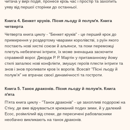
читача у вирі подій, пронесе крізь час і простір та захопить
уяву від першої сторінки до останньої.
Книга 4. Бенкет круків. Пісня льоду й полум'я. Книга
четверта
Четверта книга циклу - "Бенкет круків" - це перший крок до
примирення у роздертому чварами королівстві, з руїн якого
постають нові хисткі союзи й альянси, та поки переможці
плетуть небезпечні інтриги, їх може зненацька заскочити
справжній ворог. Джордж Р. Р. Мартін у притаманному йому
стилі запалює нові конфлікти, змушує героїв плести інтриги та
знов і знов проливати кров їх ворогів. Всесвіт "Пісні льоду й
полум'я" не втрачає своєї динамічності та гостроти.
Книга 5. Танок драконів. Пісня льоду й полум'я. Книга
п'ята
П'ята книга циклу - "Танок драконів" - це захопливі подорожі на
Стіну, де вже відчувається крижаний подих зими, й у далекий
Есос, розімлілий від спеки, де пересичені рабовласники
необачно викликають на танок драконів.