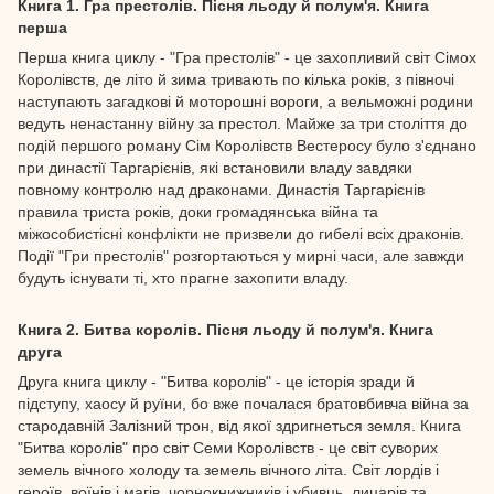
Книга 1. Гра престолів. Пісня льоду й полум'я. Книга
перша
Перша книга циклу - "Гра престолів" - це захопливий світ Сімох
Королівств, де літо й зима тривають по кілька років, з півночі
наступають загадкові й моторошні вороги, а вельможні родини
ведуть ненастанну війну за престол. Майже за три століття до
подій першого роману Сім Королівств Вестеросу було з'єднано
при династії Таргарієнів, які встановили владу завдяки
повному контролю над драконами. Династія Таргарієнів
правила триста років, доки громадянська війна та
міжособистісні конфлікти не призвели до гибелі всіх драконів.
Події "Гри престолів" розгортаються у мирні часи, але завжди
будуть існувати ті, хто прагне захопити владу.
Книга 2. Битва королів. Пісня льоду й полум'я. Книга
друга
Друга книга циклу - "Битва королів" - це історія зради й
підступу, хаосу й руїни, бо вже почалася братовбивча війна за
стародавній Залізний трон, від якої здригнеться земля. Книга
"Битва королів" про світ Семи Королівств - це світ суворих
земель вічного холоду та земель вічного літа. Світ лордів і
героїв, воїнів і магів, чорнокнижників і убивць, лицарів та