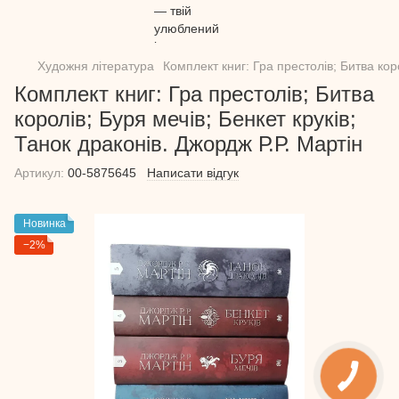
Художня література
Комплект книг: Гра престолів; Битва коро
Комплект книг: Гра престолів; Битва
королів; Буря мечів; Бенкет круків;
Танок драконів. Джордж Р.Р. Мартін
Артикул:
00-5875645
Написати відгук
Новинка
−2%