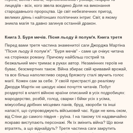
лицедіїв - всіх, кого звела воєдино Доля на виконання
стародавнього пророцтва. Це світ небезпечних пригод,
великих діянь і найтонших політичних інтриг. Світ, в якому
зникла магія та давно загинув останній дракон.
Книга 3. Буря мечів. Пісня льоду й полум'я. Книга третя
Перед вами третя частина знаменитої саги Джорджа Мартіна
"Пісня льоду й полум'я". "Буря мечів" - саме це очікує читача
на сторінках роману. Причому найбільш гострий та
безжальний меч тримає в руках автор. Незамінних героїв не
буває, безсмертних також. Війна збирає свій кривавий врожай,
та все більш наполегливо серед брязкоту сталі звучить голос
магії. Кожен сам за себе. У своїй пристрасті до реалізму
Джордж Мартін не шкодує ніжні почуття читачів. Побут
роздертої в клапті війною країни описаний в усіх подробицях:
мародерство, розбій, голод, сварки і бійки усіх з усіма,
міжусобиці дрібних місцевих панів, бруд, хвороби та інші
напасті, що супроводжують військовий час. Куди не кинь оком,
від Стіни до самого півдня - руїна. І на такому тлі надзвичайно
яскраво виступають персонажі. Як їх змінить війна? Що вони
втратять, а що віднайдуть? Третя частина саги закрутить