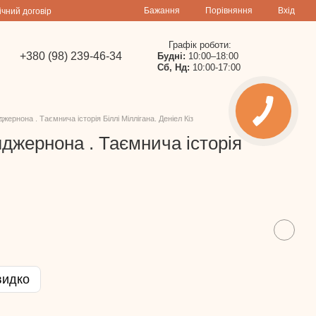
Порівняння
Бажання
Вхід
ічний договір
Графік роботи:
+380 (98) 239-46-34
Будні:
10:00–18:00
Сб, Нд:
10:00-17:00
жернона . Таємнича історія Біллі Міллігана. Деніел Кіз
лджернона . Таємнича історія
видко