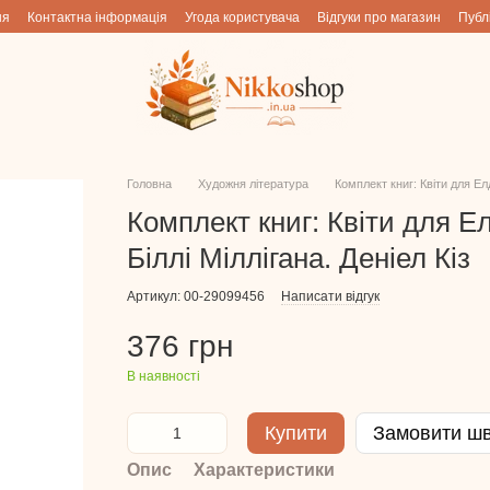
ня
Контактна інформація
Угода користувача
Відгуки про магазин
Публ
Головна
Художня література
Комплект книг: Квіти для Елд
Комплект книг: Квіти для Е
Біллі Міллігана. Деніел Кіз
Артикул: 00-29099456
Написати відгук
376 грн
В наявності
Купити
Замовити ш
Опис
Характеристики