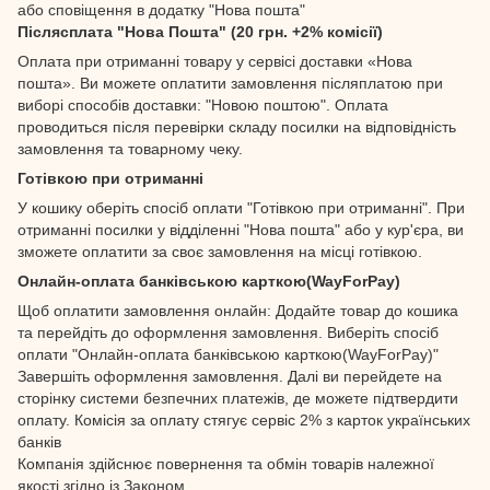
або сповіщення в додатку "Нова пошта"
Післясплата "Нова Пошта" (20 грн. +2% комісії)
Оплата при отриманні товару у сервісі доставки «Нова
пошта». Ви можете оплатити замовлення післяплатою при
виборі способів доставки: "Новою поштою". Оплата
проводиться після перевірки складу посилки на відповідність
замовлення та товарному чеку.
Готівкою при отриманні
У кошику оберіть спосіб оплати "Готівкою при отриманні". При
отриманні посилки у відділенні "Нова пошта" або у кур'єра, ви
зможете оплатити за своє замовлення на місці готівкою.
Онлайн-оплата банківською карткою(WayForPay)
Щоб оплатити замовлення онлайн: Додайте товар до кошика
та перейдіть до оформлення замовлення. Виберіть спосіб
оплати "Онлайн-оплата банківською карткою(WayForPay)"
Завершіть оформлення замовлення. Далі ви перейдете на
сторінку системи безпечних платежів, де можете підтвердити
оплату. Комісія за оплату стягує сервіс 2% з карток українських
банків
Компанія здійснює повернення та обмін товарів належної
якості згідно із Законом