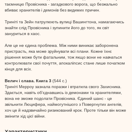
таємницю Провісника - загадкового ворога, що безжально
вбиває хранителів і демонів без видимих причин.
Триніті та Зейн патрулюють вулиці Вашингтона, намагаючись
знайти слід Провісника і зупинити його до того, як світ
зануриться в хаос.
Але це не єдина проблема. Між ними виникає заборонена
пристрасть, яка може зруйнувати всі плани. Кожне їхнє
рішення може бути фатальним, тож якщо вони не навчаться
контролювати свої почуття, апокаліпсис стане лише початком
кінця для всіх.
Велич і слава. Книга 3
(544 с.)
Триніті Мерроу зазнала поразки і втратила свого Захисника.
Здається, навіть об'єднавшись із демонами та хранителями,
вона не зможе подолати Провісника. Єдиний шанс - це
звільнити Люцифера, наймогутнішого з Повергнутих ангелів,
хоч це й надзвичайно ризикований крок. Проте тільки він може
змінити хід цієї війни.
Характеристики