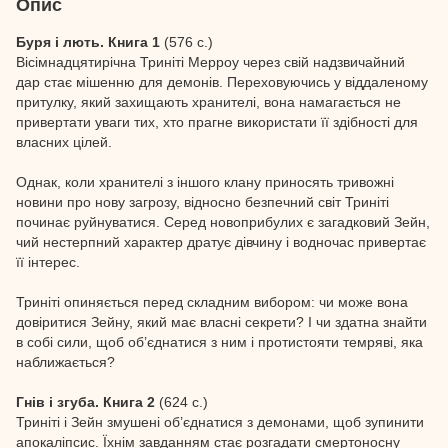
Опис
Буря і лють. Книга 1
(576 с.)
Вісімнадцятирічна Триніті Мерроу через свій надзвичайний
дар стає мішенню для демонів. Переховуючись у віддаленому
притулку, який захищають хранителі, вона намагається не
привертати уваги тих, хто прагне використати її здібності для
власних цілей.
Однак, коли хранителі з іншого клану приносять тривожні
новини про нову загрозу, відносно безпечний світ Триніті
починає руйнуватися. Серед новоприбулих є загадковий Зейн,
чий нестерпний характер дратує дівчину і водночас привертає
її інтерес.
Триніті опиняється перед складним вибором: чи може вона
довіритися Зейну, який має власні секрети? І чи здатна знайти
в собі сили, щоб об’єднатися з ним і протистояти темряві, яка
наближається?
Гнів і згуба. Книга 2
(624 с.)
Триніті і Зейн змушені об’єднатися з демонами, щоб зупинити
апокаліпсис. Їхнім завданням стає розгадати смертоносну