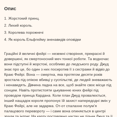
Опис
1. Жорстокий принц.
2. Лихий король.
3. Королева порожнечі
4. Як король Ельфгейму зненавидів оповідки
Граційні й величні фейрі — неземні створіння, прекрасні й
довершені, як смертоносний меч тонкої роботи. Та водночас
вони підступні й жорстокі, особливо до людського роду. Джуд
знає про це, бо один з них посиротив її з сестрами й відвіз до
Краю Фейрі. Вона — смертна, яка протягом десяти років
зростала під опікою вбивці у суспільстві, де людей зневажають
і ненавидять. Дівчина ладна на все, щоб знайте своє місце під
сонцем. Навіть протистояти цькуванню юних фейрі під
проводом принца Кардана. Коли план Джуд провалюється,
інший нащадок короля пропонує їй захист напередодні змін у
Краю Фейрі, але не задарма. От-от спалахне полум'я
палацового перевороту — і саме вона опиняється в центрі
зради та інтриг. На карту поставлено частку не тільки Джуд та її