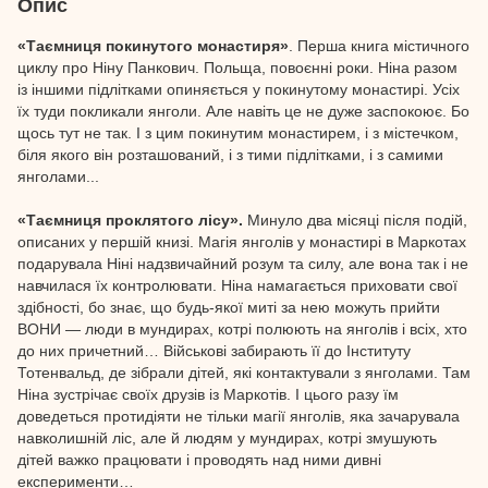
Опис
«Таємниця покинутого монастиря»
. Перша книга містичного
циклу про Ніну Панкович. Польща, повоєнні роки. Ніна разом
із іншими підлітками опиняється у покинутому монастирі. Усіх
їх туди покликали янголи. Але навіть це не дуже заспокоює. Бо
щось тут не так. І з цим покинутим монастирем, і з містечком,
біля якого він розташований, і з тими підлітками, і з самими
янголами...
«Таємниця проклятого лісу».
Минуло два місяці після подій,
описаних у першій книзі. Магія янголів у монастирі в Маркотах
подарувала Ніні надзвичайний розум та силу, але вона так і не
навчилася їх контролювати. Ніна намагається приховати свої
здібності, бо знає, що будь-якої миті за нею можуть прийти
ВОНИ — люди в мундирах, котрі полюють на янголів і всіх, хто
до них причетний… Військові забирають її до Інституту
Тотенвальд, де зібрали дітей, які контактували з янголами. Там
Ніна зустрічає своїх друзів із Маркотів. І цього разу їм
доведеться протидіяти не тільки магії янголів, яка зачарувала
навколишній ліс, але й людям у мундирах, котрі змушують
дітей важко працювати і проводять над ними дивні
експерименти…