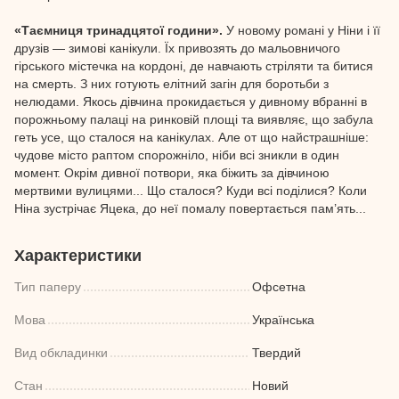
«Таємниця тринадцятої години».
У новому романі у Ніни і її
друзів — зимові канікули. Їх привозять до мальовничого
гірського містечка на кордоні, де навчають стріляти та битися
на смерть. З них готують елітний загін для боротьби з
нелюдами. Якось дівчина прокидається у дивному вбранні в
порожньому палаці на ринковій площі та виявляє, що забула
геть усе, що сталося на канікулах. Але от що найстрашніше:
чудове місто раптом спорожніло, ніби всі зникли в один
момент. Окрім дивної потвори, яка біжить за дівчиною
мертвими вулицями... Що сталося? Куди всі поділися? Коли
Ніна зустрічає Яцека, до неї помалу повертається пам’ять...
Характеристики
Тип паперу
Офсетна
Мова
Українська
Вид обкладинки
Твердий
Стан
Новий