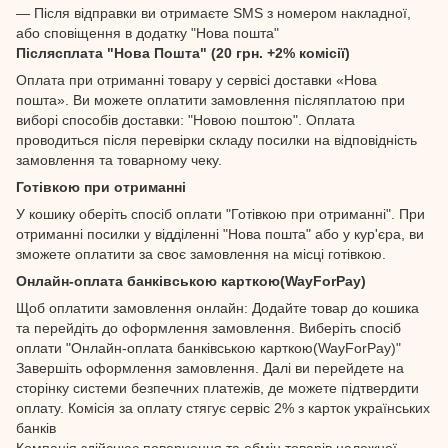
— Після відправки ви отримаєте SMS з номером накладної,
або сповіщення в додатку "Нова пошта"
Післясплата "Нова Пошта" (20 грн. +2% комісії)
Оплата при отриманні товару у сервісі доставки «Нова
пошта». Ви можете оплатити замовлення післяплатою при
виборі способів доставки: "Новою поштою". Оплата
проводиться після перевірки складу посилки на відповідність
замовлення та товарному чеку.
Готівкою при отриманні
У кошику оберіть спосіб оплати "Готівкою при отриманні". При
отриманні посилки у відділенні "Нова пошта" або у кур'єра, ви
зможете оплатити за своє замовлення на місці готівкою.
Онлайн-оплата банківською карткою(WayForPay)
Щоб оплатити замовлення онлайн: Додайте товар до кошика
та перейдіть до оформлення замовлення. Виберіть спосіб
оплати "Онлайн-оплата банківською карткою(WayForPay)"
Завершіть оформлення замовлення. Далі ви перейдете на
сторінку системи безпечних платежів, де можете підтвердити
оплату. Комісія за оплату стягує сервіс 2% з карток українських
банків
Компанія здійснює повернення та обмін товарів належної