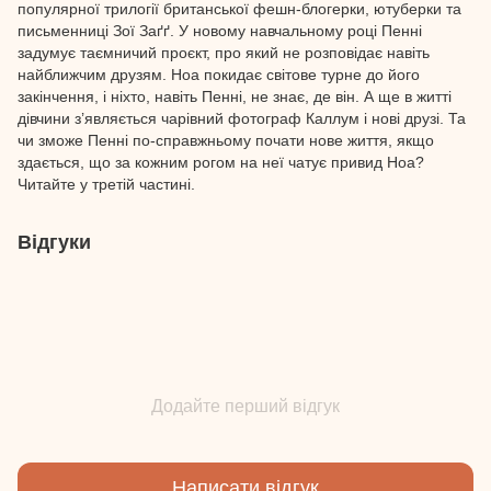
популярної трилогії британської фешн-блогерки, ютуберки та
письменниці Зої Заґґ. У новому навчальному році Пенні
задумує таємничий проєкт, про який не розповідає навіть
найближчим друзям. Ноа покидає світове турне до його
закінчення, і ніхто, навіть Пенні, не знає, де він. А ще в житті
дівчини з’являється чарівний фотограф Каллум і нові друзі. Та
чи зможе Пенні по-справжньому почати нове життя, якщо
здається, що за кожним рогом на неї чатує привид Ноа?
Читайте у третій частині.
Відгуки
Додайте перший відгук
Написати відгук