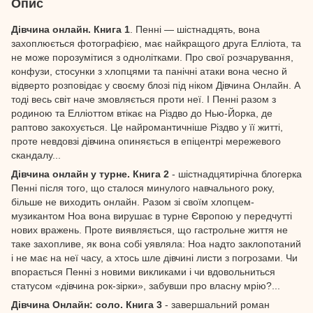
Опис
Дівчина онлайн. Книга 1
. Пенні — шістнадцять, вона
захоплюється фотографією, має найкращого друга Елліота, та
не може порозумітися з однолітками. Про свої розчарування,
конфузи, стосунки з хлопцями та панічні атаки вона чесно й
відверто розповідає у своєму блозі під ніком Дівчина Онлайн. А
тоді весь світ наче змовляється проти неї. І Пенні разом з
родиною та Елліоттом втікає на Різдво до Нью-Йорка, де
раптово закохується. Це найромантичніше Різдво у її житті,
проте невдовзі дівчина опиняється в епіцентрі мережевого
скандалу...
Дівчина онлайн у турне. Книга 2
- шістнадцятирічна блогерка
Пенні після того, що сталося минулого навчального року,
більше не виходить онлайн. ­Разом зі своїм хлопцем-
музикантом Ноа вона вирушає в турне Європою у передчутті
нових вражень. Проте виявляється, що гастрольне життя не
таке захопливе, як вона собі уявляла: Ноа надто заклопотаний
і не має на неї часу, а хтось шле дівчині листи з погрозами. Чи
впорається Пенні з новими викликами і чи вдовольниться
статусом «дівчина рок-зірки», забувши про власну мрію?...
Дівчина Онлайн: соло. Книга 3
- завершальний роман