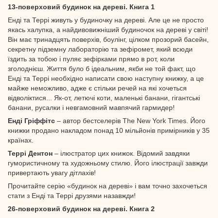
13-поверховий будинок на дереві. Книга 1
Енді та Террі живуть у будиночку на дереві. Але це не просто
якась халупка, а найдивовижніший будиночок на дереві у світі!
Він має тринадцять поверхів, боулінг, цілком прозорий басейн,
секретну підземну лабораторію та зефіромет, який всюди
їздить за тобою і пуляє зефірками прямо в рот, коли
зголоднієш. Життя було б ідеальним, якби не той факт, що
Енді та Террі необхідно написати свою наступну книжку, а це
майже неможливо, адже є стільки речей на які хочеться
відволіктися... Як-от, летючі коти, маленькі банани, гігантські
банани, русалки і невгамовний мавпячий гармидер!
Енді Гріффітс
– автор бестселерів The New York Times. Його
книжки продано накладом понад 10 мільйонів примірників у 35
країнах.
Террі Дентон
– ілюстратор цих книжок. Відомий завдяки
гумористичному та художньому стилю. Його ілюстрації завжди
привертають увагу дітлахів!
Прочитайте серію «будинок на дереві» і вам точно захочеться
стати з Енді та Террі друзями назавжди!
26-поверховий будинок на дереві. Книга 2