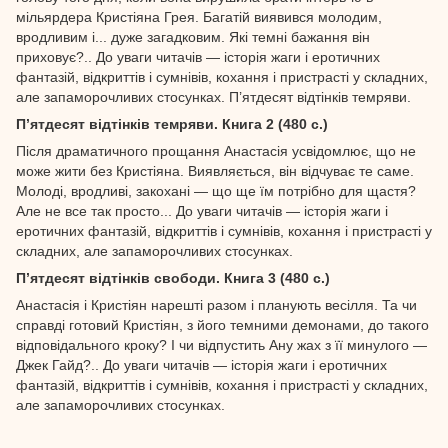
мільярдера Кристіяна Грея. Багатій виявився молодим,
вродливим і... дуже загадковим. Які темні бажання він
приховує?.. До уваги читачів — історія жаги і еротичних
фантазій, відкриттів і сумнівів, кохання і пристрасті у складних,
але запаморочливих стосунках. П’ятдесят відтінків темряви.
П’ятдесят відтінків темряви. Книга 2 (480 с.)
Після драматичного прощання Анастасія усвідомлює, що не
може жити без Кристіяна. Виявляється, він відчуває те саме.
Молоді, вродливі, закохані — що ще їм потрібно для щастя?
Але не все так просто... До уваги читачів — історія жаги і
еротичних фантазій, відкриттів і сумнівів, кохання і пристрасті у
складних, але запаморочливих стосунках.
П’ятдесят відтінків свободи. Книга 3 (480 с.)
Анастасія і Кристіян нарешті разом і планують весілля. Та чи
справді готовий Кристіян, з його темними демонами, до такого
відповідального кроку? І чи відпустить Ану жах з її минулого —
Джек Гайд?.. До уваги читачів — історія жаги і еротичних
фантазій, відкриттів і сумнівів, кохання і пристрасті у складних,
але запаморочливих стосунках.