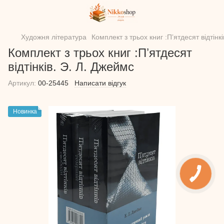
Художня література
Комплект з трьох книг :Пʼятдесят відтінк
Комплект з трьох книг :Пʼятдесят
відтінків. Э. Л. Джеймс
Артикул:
00-25445
Написати відгук
Новинка